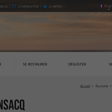
E
BLOG
LA
NEWSLETTER
LA
MÉTÉO
R
SE RESTAURER
DÉGUSTER
S
Accueil
Tourisme
nsacq