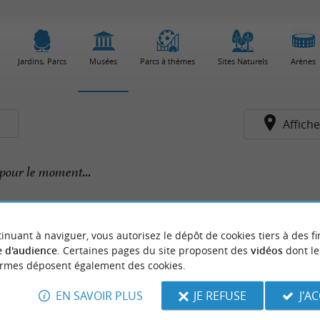
Jardins, Parcs
Musées
Parcs à thèmes
Sites Naturels
Arènes
s
Affiche
pour le moment...
inuant à naviguer, vous autorisez le dépôt de cookies tiers à des fi
 d'audience
. Certaines pages du site proposent des
vidéos
dont le
ormes déposent également des cookies.
EN SAVOIR PLUS
JE REFUSE
J'A