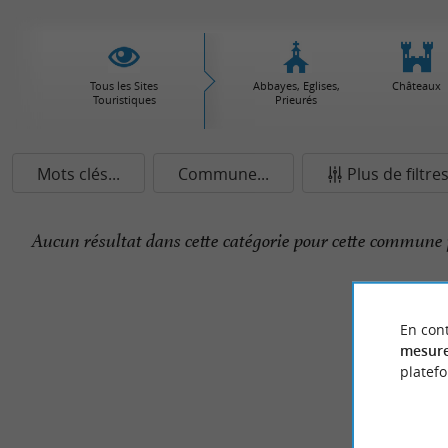
Tous les Sites
Abbayes, Eglises,
Châteaux
Touristiques
Prieurés
Mots clés...
Commune...
Plus de filtre
Aucun résultat dans cette catégorie pour cette commune 
En cont
mesure
platef