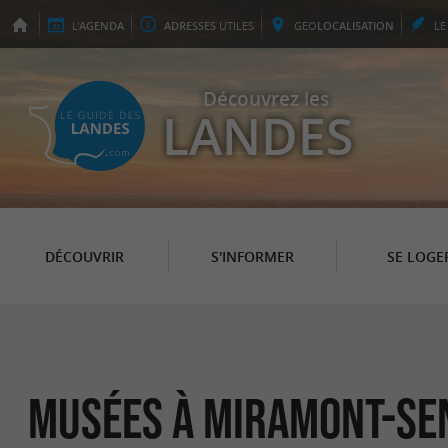
L'
AGENDA
ADRESSES
UTILES
GEO
LOCALISATION
L
Découvrez les
LANDES
DÉCOUVRIR
S'INFORMER
SE LOGE
Musées à Miramont-Se