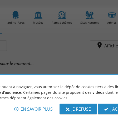
Jardins, Parcs
Musées
Parcs à thèmes
Sites Naturels
Arènes
s
Affiche
pour le moment...
inuant à naviguer, vous autorisez le dépôt de cookies tiers à des fi
 d'audience
. Certaines pages du site proposent des
vidéos
dont le
ormes déposent également des cookies.
EN SAVOIR PLUS
JE REFUSE
J'A