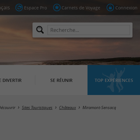
Espace Pro
Carnets de Voyage
Connexion
E DIVERTIR
SE RÉUNIR
TOP EXPÉRIENCES
Masquer la carte
Découvrir
Sites Touristiques
Châteaux
Miramont-Sensacq