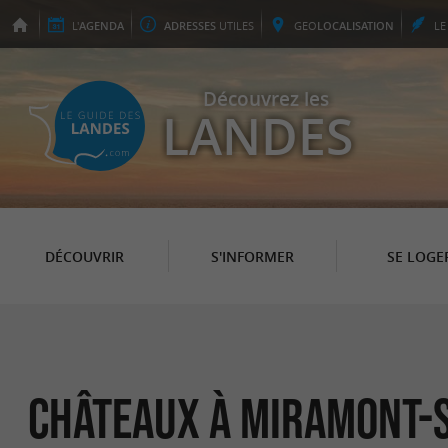
L'
AGENDA
ADRESSES
UTILES
GEO
LOCALISATION
L
Découvrez les
LANDES
DÉCOUVRIR
S'INFORMER
SE LOGE
Châteaux à Miramont-