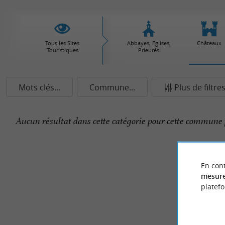
Tous les Sites
Abbayes, Eglises,
Châteaux
Touristiques
Prieurés
Mots clés...
Commune...
Plus de filtre
Aucun résultat dans cette catégorie pour cette commune 
En cont
mesure
platef