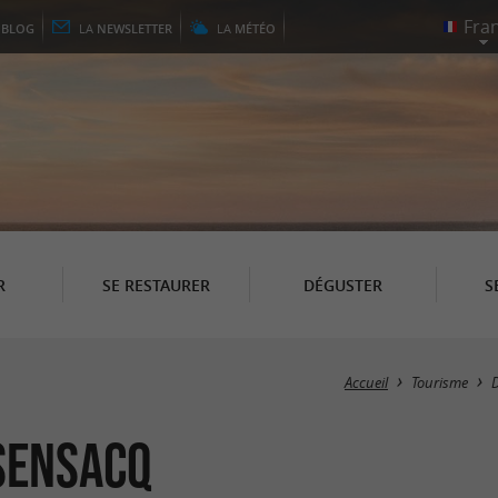
E
BLOG
LA
NEWSLETTER
LA
MÉTÉO
R
SE RESTAURER
DÉGUSTER
S
Accueil
Tourisme
Sensacq