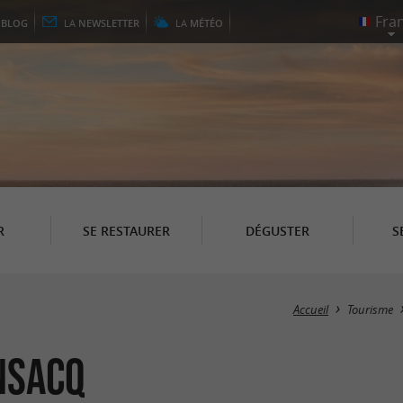
E
BLOG
LA
NEWSLETTER
LA
MÉTÉO
R
SE RESTAURER
DÉGUSTER
S
Accueil
Tourisme
nsacq