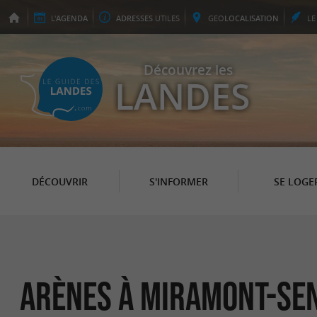
L'
AGENDA
ADRESSES
UTILES
GEO
LOCALISATION
L
Découvrez les
LANDES
DÉCOUVRIR
S'INFORMER
SE LOGE
Arènes à Miramont-Se