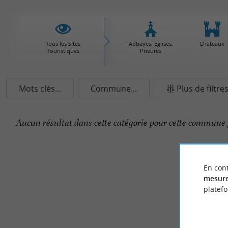
Tous les Sites
Abbayes, Eglises,
Châteaux
Touristiques
Prieurés
Mots clés...
Commune...
Plus de filtre
Aucun résultat dans cette catégorie pour cette commune 
En cont
mesure
platef