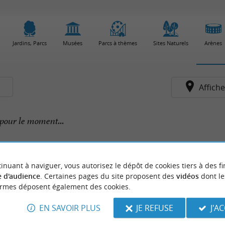
Jardins, Parcs
Musées
Parcs à thèmes
Sites Naturels
Arènes
s
Affiche
pour le moment...
inuant à naviguer, vous autorisez le dépôt de cookies tiers à des fi
 d'audience
. Certaines pages du site proposent des
vidéos
dont le
ormes déposent également des cookies.
EN SAVOIR PLUS
JE REFUSE
J'A