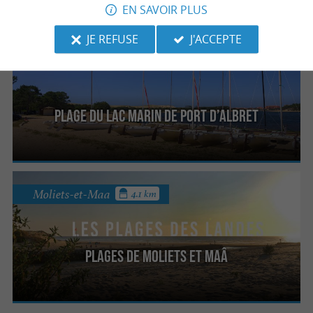
EN SAVOIR PLUS
JE REFUSE
J'ACCEPTE
Vieux-Boucau-les-Bains
4.1 km
Plage du lac Marin de Port d’Albret
Moliets-et-Maa
4.1 km
Plages de Moliets et Maâ