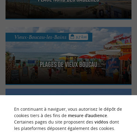
Vieux-Boucau-les-Bains
3.7 km
Plages de Vieux Boucau
Vieux-Boucau-les-Bains
4 km
En continuant à naviguer, vous autorisez le dépôt de
cookies tiers à des fins de
mesure d'audience
.
Certaines pages du site proposent des
vidéos
dont
Plage Centrale
les plateformes déposent également des cookies.