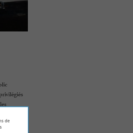
lic
privilégiés
les
e la
ns de
s