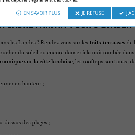
ormes déposent également des cookies.
EN SAVOIR PLUS
JE REFUSE
J'A
N CADRE PARFAIT POUR S’ÉVADER
ns les Landes ? Rendez-vous sur les
de 
toits-terrasses
 coucher du soleil ou encore danser à la nuit tombée dan
, les rooftops sont aussi d
ramique sur la côte landaise
euner en hauteur ;
-dessus des plages ;
rrasse ;