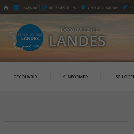
L'
AGENDA
ADRESSES
UTILES
GEO
LOCALISATION
L
Découvrez les
LANDES
DÉCOUVRIR
S'INFORMER
SE LOGE