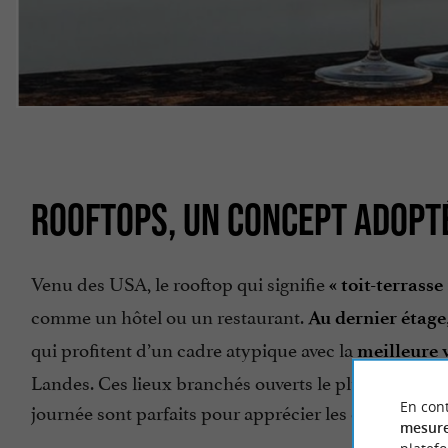
ROOFTOPS, UN CONCEPT ADOPT
Venu des USA, le rooftop qui signifie
« toit-terrasse 
comme un hôtel ou un restaurant.
Au dernier étage
qui profitent d’un cadre atypique avec la
meilleure 
Landes. Ces lieux branchés ouverts le plus souvent 
En cont
journée sont parfaits pour apprécier les embruns iod
mesure