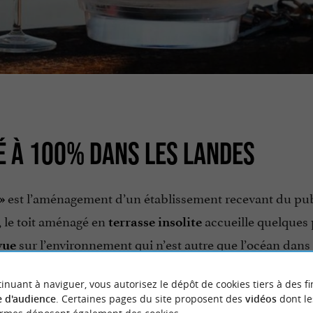
É À 100% DANS LES LANDES
est l’aménagement d’un établissement recevant du pub
»
, le toit aménagé en
accueille quelques 
terrasse insolite
sur l’environnement qui n’est autre que l’océan dans 
vue
en haute saison du matin au soir ou à certains moments d
inuant à naviguer, vous autorisez le dépôt de cookies tiers à des fi
és avec une vue à 360°.
 d'audience
. Certaines pages du site proposent des
vidéos
dont le