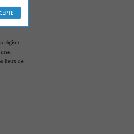
CCEPTE
la région
s une
es lieux de