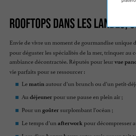
platef
ROOFTOPS DANS LES LANDES, U
Envie de vivre un moment de gourmandise unique da
pour déguster les spécialités de la mer, trinquer au
ambiance décontractée. Réputés pour leur
vue pano
vie parfaits pour se ressourcer :
Le
autour d’un brunch ou d’un petit-déj
matin
Au
pour une pause en plein air ;
déjeuner
Pour un
surplombant l’océan ;
goûter
Le temps d’un
pour décompresser au
afterwork
Lors d’un
entre amis sur un toit-te