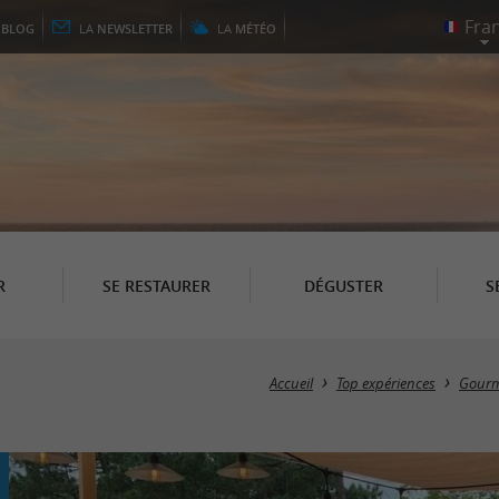
E
BLOG
LA
NEWSLETTER
LA
MÉTÉO
R
SE RESTAURER
DÉGUSTER
S
Accueil
Top expériences
Gour