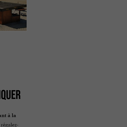
NQUER
nt à la
 régalez-