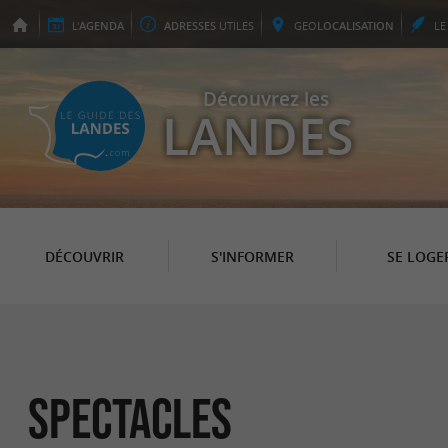
L'
AGENDA
ADRESSES
UTILES
GEO
LOCALISATION
L
Découvrez les
LANDES
DÉCOUVRIR
S'INFORMER
SE LOGE
Spectacles