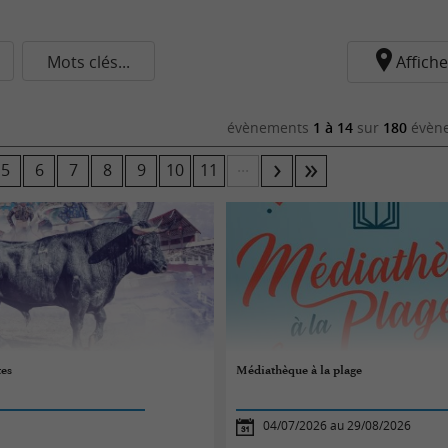
Mots clés...
Affiche
évènements
1 à 14
sur
180
évène
...
5
6
7
8
9
10
11
tes
Médiathèque à la plage
04/07/2026 au 29/08/2026