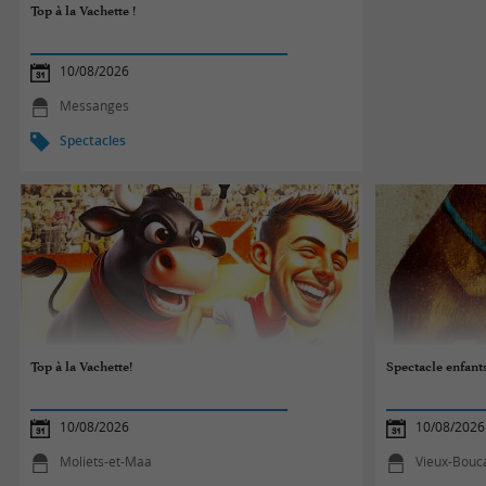
Top à la Vachette !
10/08/2026
Messanges
Spectacles
Top à la Vachette!
Spectacle enfant
10/08/2026
10/08/2026
Moliets-et-Maa
Vieux-Bouc