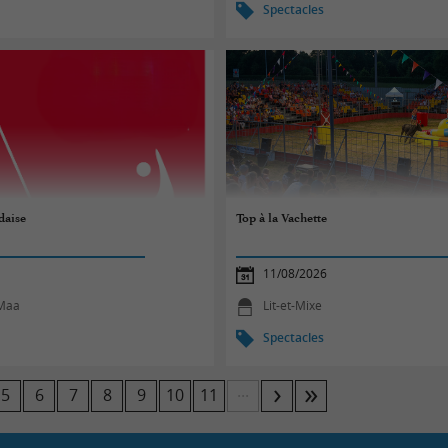
Spectacles
daise
Top à la Vachette
11/08/2026
-Maa
Lit-et-Mixe
Spectacles
...
5
6
7
8
9
10
11