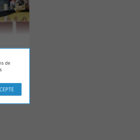
ns de
s
CCEPTE