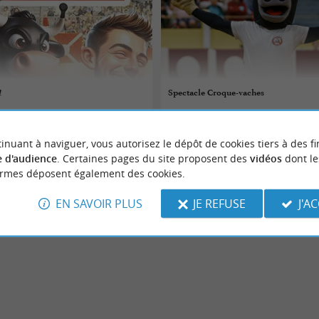
!
Spectacle Croque-vaches
10/08/2026
inuant à naviguer, vous autorisez le dépôt de cookies tiers à des fi
-Maa
Parentis-en-Born
 d'audience
. Certaines pages du site proposent des
vidéos
dont le
ormes déposent également des cookies.
Spectacles
EN SAVOIR PLUS
JE REFUSE
J'A