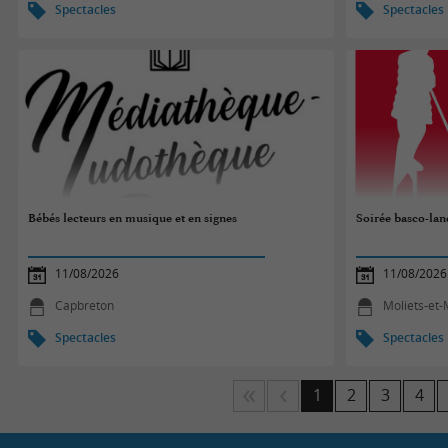
Spectacles
Spectacles
Bébés lecteurs en musique et en signes
Soirée basco-lan
11/08/2026
11/08/2026
Capbreton
Moliets-et
Spectacles
Spectacles
1
2
3
4