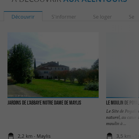
Découvrir
S'informer
Se loger
Se r
Jardins de l'Abbaye Notre Dame de Maylis
Le Moulin de Poya
Le Site de Poyall
naturel, au cœur de
moulin à ...
2,2 km - Maylis
3,5 km - S