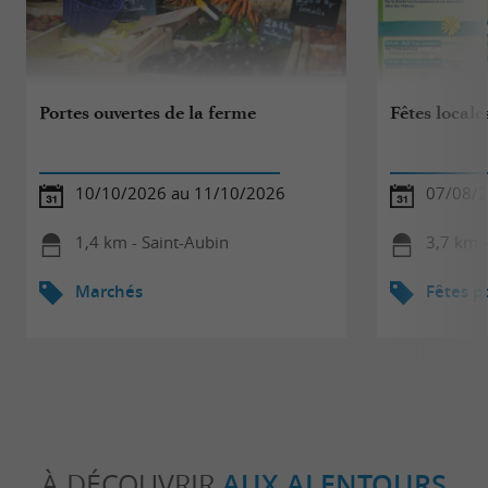
Portes ouvertes de la ferme
Fêtes local
10/10/2026 au 11/10/2026
07/08/2
1,4 km - Saint-Aubin
3,7 km 
Marchés
Fêtes p
À DÉCOUVRIR
AUX ALENTOURS