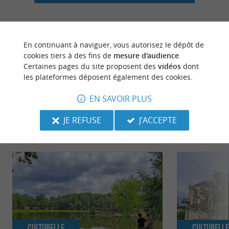
En continuant à naviguer, vous autorisez le dépôt de
dernière mise à jour :
19/05/2026 à 11:01:44
cookies tiers à des fins de
mesure d'audience
.
Certaines pages du site proposent des
vidéos
dont
Source :
Evènement proposé par un internaute
les plateformes déposent également des cookies.
EN SAVOIR PLUS
JE REFUSE
J'ACCEPTE
NOUS AVONS TESTÉ
POUR VOUS
Culturelle
Culturell