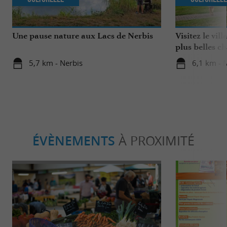
Une pause nature aux Lacs de Nerbis
Visitez le vil
plus belles c
5,7 km - Nerbis
6,1 km -
ÉVÈNEMENTS
À PROXIMITÉ