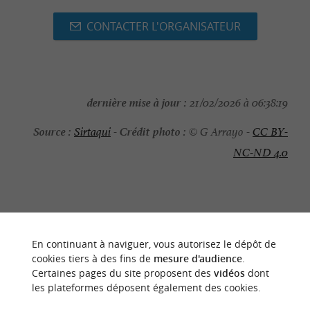
CONTACTER L'ORGANISATEUR
dernière mise à jour :
21/02/2026 à 06:38:19
Source :
Crédit photo :
Sirtaqui
-
© G Arrayo -
CC BY-
NC-ND 4.0
NOUS AVONS TESTÉ
POUR VOUS
En continuant à naviguer, vous autorisez le dépôt de
cookies tiers à des fins de
mesure d'audience
.
Certaines pages du site proposent des
vidéos
dont
les plateformes déposent également des cookies.