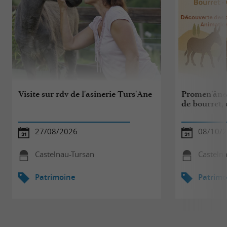
Visite sur rdv de l'asinerie Turs'Ane
Promen'ânes
de bourret, 
27/08/2026
08/10/
Castelnau-Tursan
Casteln
Patrimoine
Patrimo