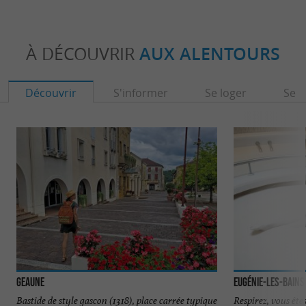
À DÉCOUVRIR
AUX ALENTOURS
Découvrir
S'informer
Se loger
Se r
Geaune
Eugénie-les-Bains
Bastide de style gascon (1318), place carrée typique
Respirez, vous ête