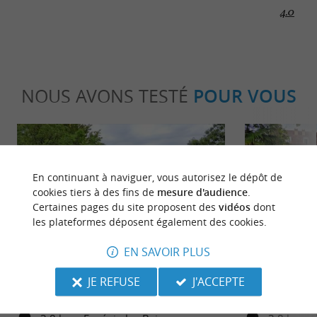
4.0
NOUS AVONS TESTÉ
POUR VOUS
En continuant à naviguer, vous autorisez le dépôt de
cookies tiers à des fins de
mesure d'audience
.
Certaines pages du site proposent des
vidéos
dont
les plateformes déposent également des cookies.
Détente
Séjours /
EN SAVOIR PLUS
Eugénie-les-Bains : ville thermale au
Les villes th
JE REFUSE
J'ACCEPTE
cœur des Landes !