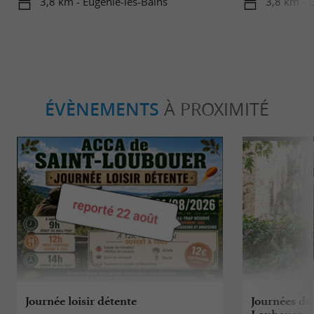
3,8 km - Eugénie-les-Bains
3,8 km - 
ÉVÈNEMENTS
À PROXIMITÉ
Journée loisir détente
Journées du