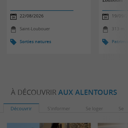
Loubouer
22/08/2026
19/09/
Saint-Loubouer
313 m -
Sorties natures
Patrimo
À DÉCOUVRIR
AUX ALENTOURS
Découvrir
S'informer
Se loger
Se r