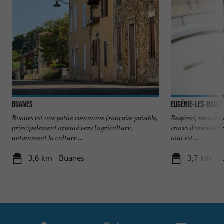
Buanes
Eugénie-les-Bains
Buanes est une petite commune française paisible,
Respirez, vous ête
principalement orienté vers l'agriculture,
traces d'une célèbr
notamment la culture ...
tout est ...
3,6 km - Buanes
3,7 km - E