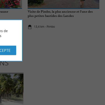
Geaune
Visite de Pimbo, la plus ancienne et l’une des
plus petites bastides des Landes
13,4 km - Pimbo
ns de
s
CCEPTE
INS