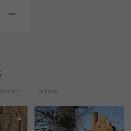
-les-Bains
S
Se divertir
Se Réunir