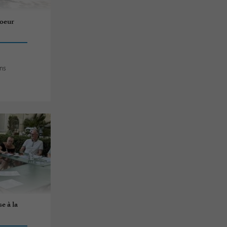
coeur
ins
e à la