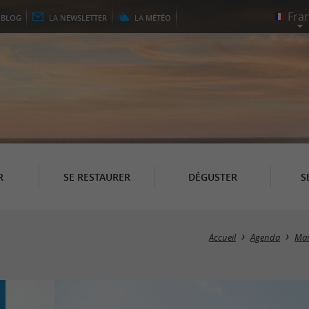
E
BLOG
LA
NEWSLETTER
LA
MÉTÉO
R
SE RESTAURER
DÉGUSTER
S
Accueil
Agenda
Mar