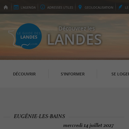
L'
AGENDA
ADRESSES
UTILES
GEO
LOCALISATION
L
Découvrez les
LANDES
DÉCOUVRIR
S'INFORMER
SE LOGE
EUGÉNIE-LES-BAINS
mercredi 14 juillet 2027