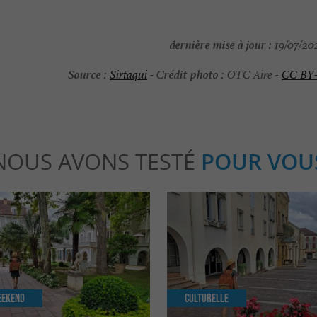
dernière mise à jour :
19/07/202
Source :
Crédit photo :
Sirtaqui
-
OTC Aire -
CC BY
NOUS AVONS TESTÉ
POUR VOU
eekend
Culturelle