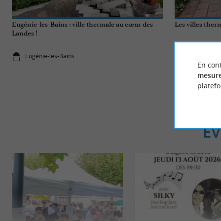
Eugénie-les-Bains : ville thermale au cœur des
Les villes ther
Landes !
Eugénie-les-Bains
Eugénie-les
En cont
mesure
platef
É