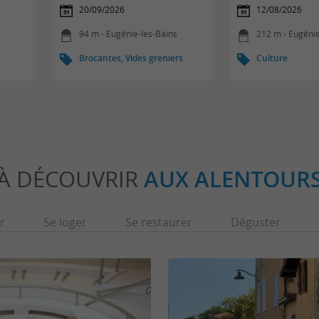
20/09/2026
12/08/2026
94 m - Eugénie-les-Bains
212 m - Eugénie
Brocantes, Vides greniers
Culture
À DÉCOUVRIR
AUX ALENTOUR
r
Se loger
Se restaurer
Déguster