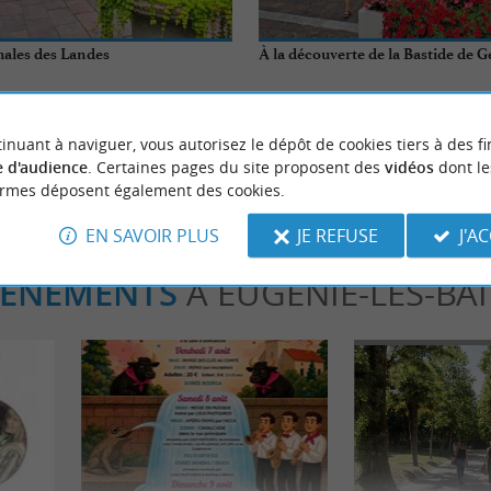
males des Landes
À la découverte de la Bastide de 
-Bains
6,1 km - Geaune
inuant à naviguer, vous autorisez le dépôt de cookies tiers à des fi
 d'audience
. Certaines pages du site proposent des
vidéos
dont le
ormes déposent également des cookies.
EN SAVOIR PLUS
JE REFUSE
J'A
VÈNEMENTS
À EUGÉNIE-LES-BA