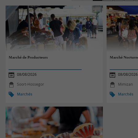
ou la Madeleine de Dax pour le dessert, ils raviront t
Bonne visite sur les marchés des Landes !
Marché de Producteurs
Marché Nocturn
08/08/2026
08/08/2026
Soort-Hossegor
Mimizan
Marchés
Marchés