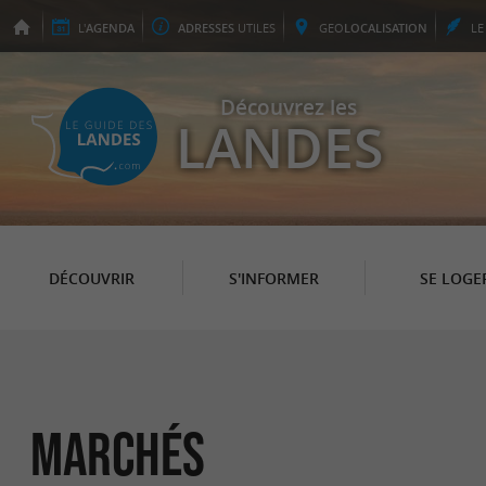
L'
AGENDA
ADRESSES
UTILES
GEO
LOCALISATION
L
Découvrez les
LANDES
DÉCOUVRIR
S'INFORMER
SE LOGE
Marchés