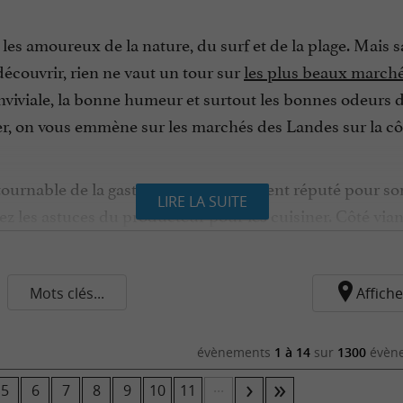
les amoureux de la nature, du surf et de la plage. Mais s
 découvrir, rien ne vaut un tour sur
les plus beaux march
onviviale, la bonne humeur et surtout les bonnes odeurs d
nier, on vous emmène sur les marchés des Landes sur la cô
urnable de la gastronomie, notamment réputé pour son foi
LIRE LA SUITE
ez les astuces du producteur pour les cuisiner. Côté via
che, une viande IGP qui est aussi Label Rouge pour le plu
stands avec les huîtres d’Hossegor et les fruits de mer dé
 poissons au pied des bateaux à Cap-Breton
! Les produ
Mots clés...
Affiche
 ne pas les accompagner d’asperges des sables cultivées 
évènements
1 à 14
sur
1300
évène
ent synonymes de partage et d’apéro en fin de matinée. 
déguster, et repartir avec quelques bouteilles pour le dé
...
5
6
7
8
9
10
11