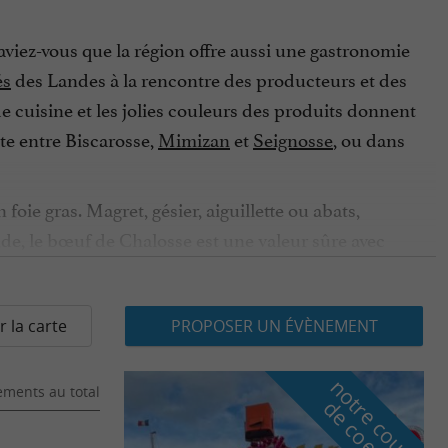
aviez-vous que la région offre aussi une gastronomie
és
des Landes à la rencontre des producteurs et des
e cuisine et les jolies couleurs des produits donnent
te entre Biscarosse,
Mimizan
et
Seignosse
, ou dans
e gras. Magret, gésier, aiguillette ou abats,
nde, le bœuf de Chalosse est une valeur sûre avec
s grand plaisir de vos papilles. Rapprochez-vous de
licieux avec un filet de citron ou de la mayonnaise.
its sont de première fraîcheur, vendus avec des
r la carte
PROPOSER UN ÉVÈNEMENT
dans les Landes ?
n
o
t
e
c
o
u
p
e
c
o
e
u
ments au total
Rapprochez-vous des producteurs de Floc de
r
d
r
jeuner. Servis avec de la garbure, du pastis landais