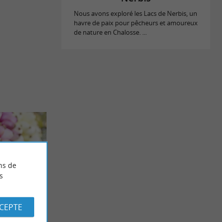
Nous avons exploré les Lacs de Nerbis, un
havre de paix pour pêcheurs et amoureux
de nature en Chalosse. ...
ns de
s
CCEPTE