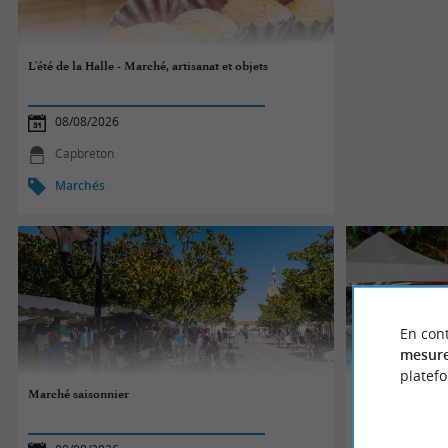
L'été de la Halle - Marché, artisanat et objets
08/08/2026
Capbreton
Marchés
En cont
mesure
platef
Marché saisonnier
Petit Marché Tr