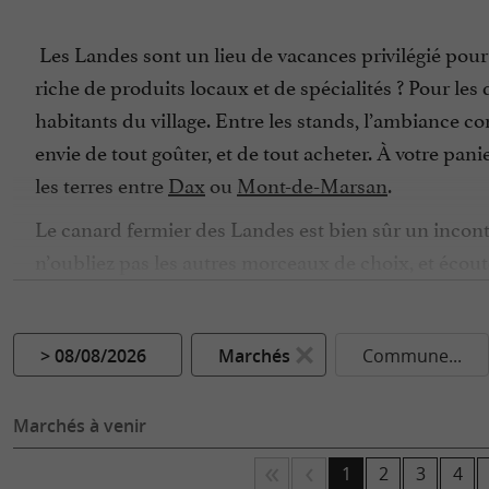
Les Landes sont un lieu de vacances privilégié pour 
riche de produits locaux et de spécialités ? Pour les
habitants du village. Entre les stands, l’ambiance c
envie de tout goûter, et de tout acheter. À votre pa
les terres entre
Dax
ou
Mont-de-Marsan
.
Le canard fermier des Landes est bien sûr un inconto
n’oubliez pas les autres morceaux de choix, et écout
son côté persillé et sa texture qui fond dans la bou
l’océan, les produits de la mer se retrouvent sur les 
Amateur de poisson, ne manquez pas le
marché aux
> 08/08/2026
Marchés
Commune...
conseils et des recettes pour vous régaler. Pourquoi
Marchés à venir
Lieu de vie et de rencontre, les marchés sont souv
Gascogne, de vin de Chalosse ou d’Armagnac pour les 
1
2
3
4