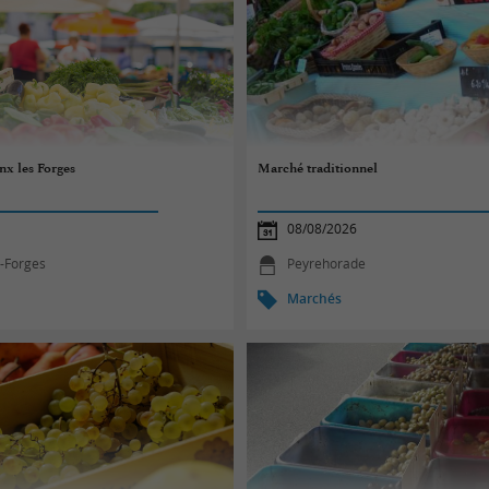
nx les Forges
Marché traditionnel
08/08/2026
s-Forges
Peyrehorade
Marchés