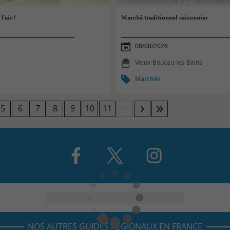
'air !
Marché traditionnel saisonnier
08/08/2026
Vieux-Boucau-les-Bains
Marchés
...
5
6
7
8
9
10
11
NOS AUTRES GUIDES RÉGIONAUX EN FRANCE