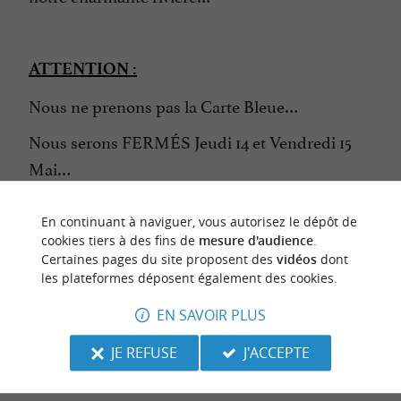
ATTENTION :
Nous ne prenons pas la Carte Bleue…
Nous serons FERMÉS Jeudi 14 et Vendredi 15
Mai…
En continuant à naviguer, vous autorisez le dépôt de
CONTACTER L'ORGANISATEUR
cookies tiers à des fins de
mesure d'audience
.
Certaines pages du site proposent des
vidéos
dont
SITE INTERNET DE L'ÉVÈNEMENT
les plateformes déposent également des cookies.
EN SAVOIR PLUS
JE REFUSE
J'ACCEPTE
dernière mise à jour :
12/05/2026 à 09:24:52