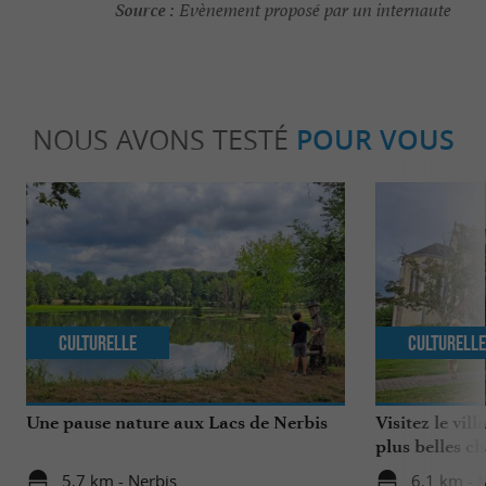
Source :
Evènement proposé par un internaute
NOUS AVONS TESTÉ
POUR VOUS
Culturelle
Culturell
Une pause nature aux Lacs de Nerbis
Visitez le vil
plus belles c
5,7 km - Nerbis
6,1 km -