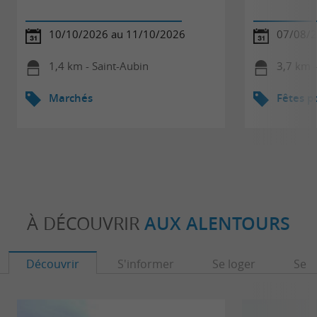
10/10/2026 au 11/10/2026
07/08/2
1,4 km - Saint-Aubin
3,7 km 
Marchés
Fêtes p
À DÉCOUVRIR
AUX ALENTOURS
Découvrir
S'informer
Se loger
Se r