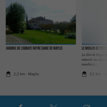
Jardins de l'Abbaye Notre Dame de Maylis
Le Moulin de Poya
Le Site de Poyall
naturel, au cœur de
moulin à ...
2,2 km - Maylis
3,5 km - S