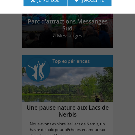
Parc d'attractions Messanges
Sud
à Messanges
Top expériences
Une pause nature aux Lacs de
Nerbis
Nous avons exploré les Lacs de Nerbis, un
havre de paix pour pêcheurs et amoureux