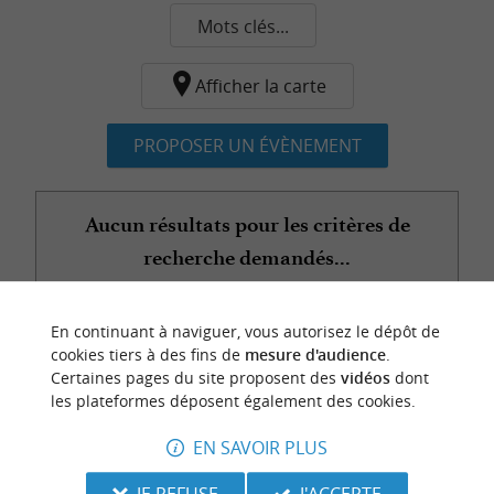
Mots clés...
Afficher la carte
PROPOSER UN ÉVÈNEMENT
Aucun résultats pour les critères de
recherche demandés...
En continuant à naviguer, vous autorisez le dépôt de
n
o
t
e
c
o
u
p
e
c
o
e
u
cookies tiers à des fins de
mesure d'audience
.
r
d
r
Certaines pages du site proposent des
vidéos
dont
les plateformes déposent également des cookies.
EN SAVOIR PLUS
JE REFUSE
J'ACCEPTE