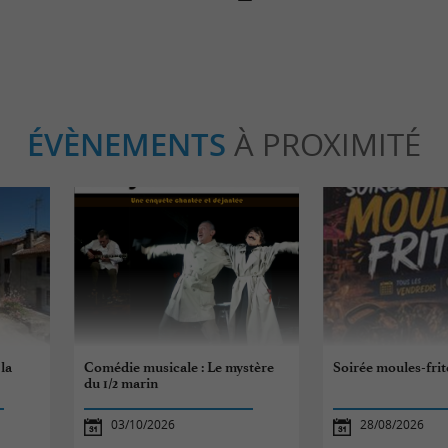
ÉVÈNEMENTS
À PROXIMITÉ
 la
Comédie musicale : Le mystère
Soirée moules-frit
du 1/2 marin
03/10/2026
28/08/2026