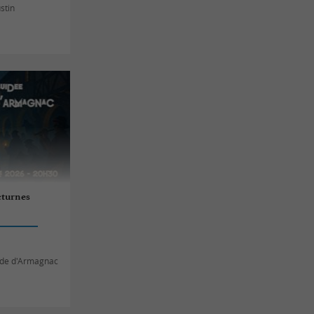
ustin
octurnes
tide d'Armagnac