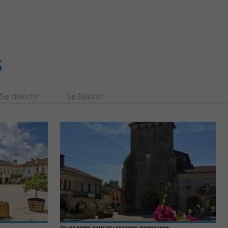
S
Se divertir
Se Réunir