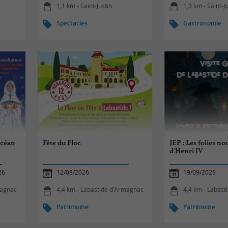
1,1 km - Saint-Justin
1,3 km - Saint-J
Spectacles
Gastronomie
océan
Fête du Floc
JEP : Les folies n
d'Henri IV
26
12/08/2026
19/09/2026
magnac
4,4 km - Labastide d'Armagnac
4,4 km - Labas
Patrimoine
Patrimoine