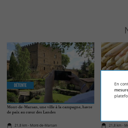
En cont
Détente
Gourmande
mesure
platef
Mont-de-Marsan, une ville à la campagne, havre
Asperge blanch
de paix au cœur des Landes
gastronomique 
21,8 km - Mont-de-Marsan
21,8 km - 