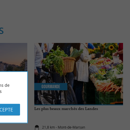
S
ns de
Gourmande
s
bles à ne pas
Les plus beaux marchés des Landes
CCEPTE
21,8 km - Mont-de-Marsan