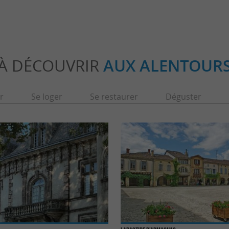
À DÉCOUVRIR
AUX ALENTOUR
r
Se loger
Se restaurer
Déguster