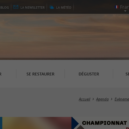
E
BLOG
LA
NEWSLETTER
LA
MÉTÉO
R
SE RESTAURER
DÉGUSTER
S
Accueil
Agenda
Evènemen