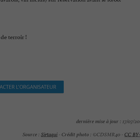
e terroir !
ACTER L'ORGANISATEUR
dernière mise à jour :
17/07/202
Source :
Crédit photo :
Sirtaqui
-
©CDSMR40 -
CC BY