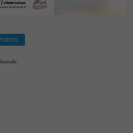
PORTIFS
isanale