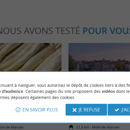
NOUS AVONS TESTÉ
POUR VOU
inuant à naviguer, vous autorisez le dépôt de cookies tiers à des fi
Culturelle
 d'audience
. Certaines pages du site proposent des
vidéos
dont le
ormes déposent également des cookies.
e des Sables des Landes, trésor
Mont-de-Marsan, les incontourna
EN SAVOIR PLUS
JE REFUSE
J'A
de la région
manquer !
Mont-de-Marsan
21,8 km - Mont-de-Marsan