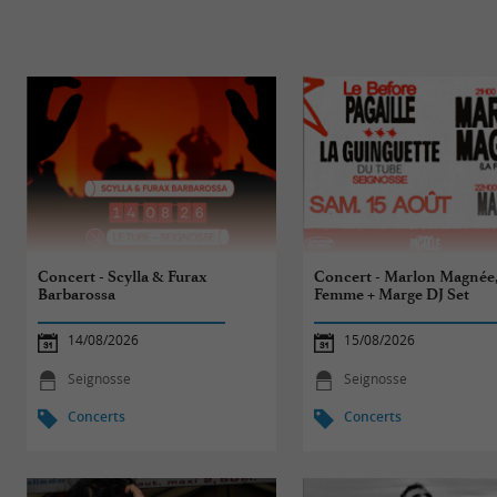
Concert - Scylla & Furax
Concert - Marlon Magnée,
Barbarossa
Femme + Marge DJ Set
14/08/2026
15/08/2026
Seignosse
Seignosse
Concerts
Concerts