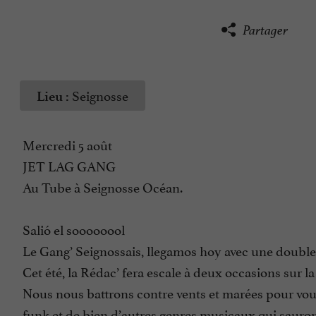
Partager
Seignosse
Lieu :
Mercredi 5 août
JET LAG GANG
Au Tube à Seignosse Océan.
Salió el soooooool
Le Gang’ Seignossais, llegamos hoy avec une doubl
Cet été, la Rédac’ fera escale à deux occasions sur l
Nous nous battrons contre vents et marées pour vo
funk et de bien d’autres genres musicaux qui sauront