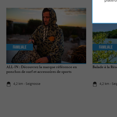
platef
Familiale
Familiale
ALL-IN : Découvrez la marque référence en
Balade à la Rés
ponchos de surf et accessoires de sports
nautiques !
4,2 km - Seignosse
4,2 km - Se