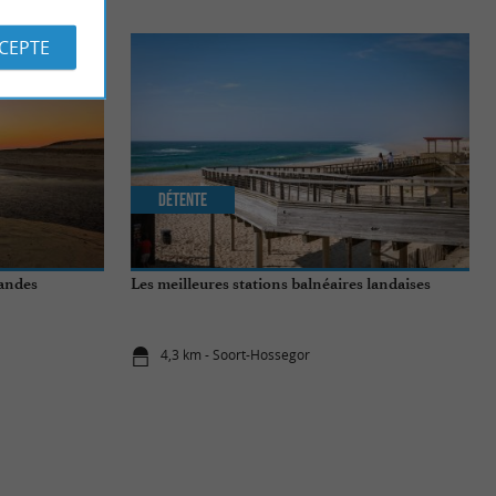
CCEPTE
Détente
Landes
Les meilleures stations balnéaires landaises
4,3 km - Soort-Hossegor