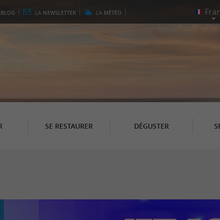
E
BLOG
LA
NEWSLETTER
LA
MÉTÉO
R
SE RESTAURER
DÉGUSTER
S