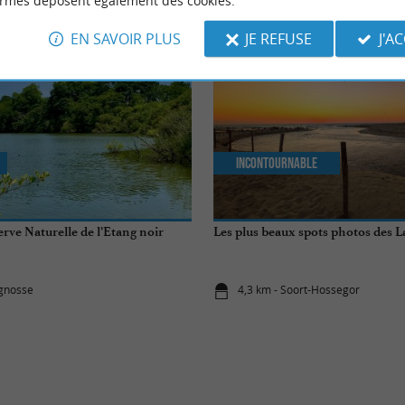
ormes déposent également des cookies.
EN SAVOIR PLUS
JE REFUSE
J'A
Incontournable
erve Naturelle de l’Etang noir
Les plus beaux spots photos des 
ignosse
4,3 km - Soort-Hossegor