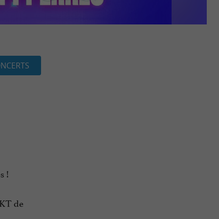
NCERTS
s !
RKT de