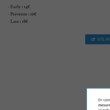
- Early : 14€
- Prévente : 16€
- Late : 18€
SITE I
En cont
mesure