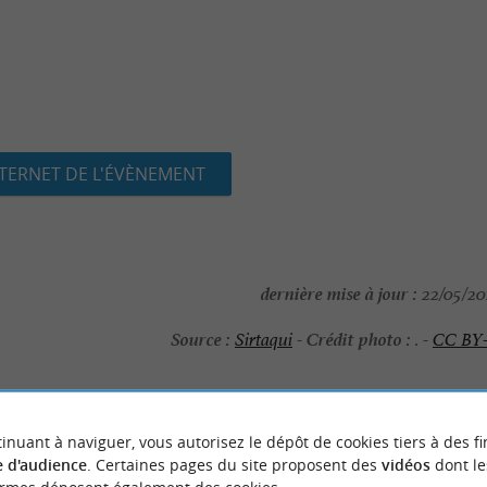
NTERNET DE L'ÉVÈNEMENT
dernière mise à jour :
22/05/202
Source :
Crédit photo :
Sirtaqui
-
. -
CC BY
inuant à naviguer, vous autorisez le dépôt de cookies tiers à des fi
NOUS AVONS TESTÉ
POUR VOU
 d'audience
. Certaines pages du site proposent des
vidéos
dont le