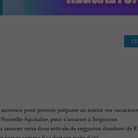
CO
e annonce pour pouvoir préparer au mieux vos vacacione
a Nouvelle-Aquitaine, pour s’amarrer à Seignosse.
us amener votre dose estivale de reggaeton dembow de 
 égayer comme il se doit vos nuits d’été.