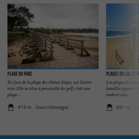
Plage du Parc
Plages du Lac d'H
En face de la plage des chênes lièges, sur l’autre
Les plages du Lac 
rive. Elle se situe à proximité du golf, c’est une
familles apprécien
plage ...
endroit sans ...
419 m - Soort-Hossegor
681 m - S