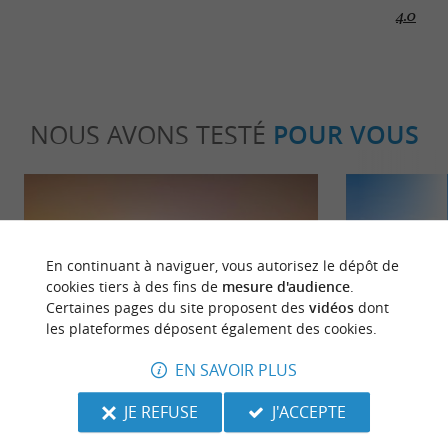
4.0
NOUS AVONS TESTÉ
POUR VOUS
En continuant à naviguer, vous autorisez le dépôt de
cookies tiers à des fins de
mesure d'audience
.
Certaines pages du site proposent des
vidéos
dont
Incontournable
Détente
les plateformes déposent également des cookies.
EN SAVOIR PLUS
Les plus beaux spots photos des
Les meilleure
JE REFUSE
J'ACCEPTE
Landes
landaises