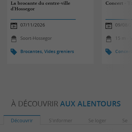
La brocante du centre-ville
Concert - T
d'Hossegor
07/11/2026
09/08/
Soort-Hossegor
15 m - 
Brocantes, Vides greniers
Concert
À DÉCOUVRIR
AUX ALENTOURS
Découvrir
S'informer
Se loger
Se r