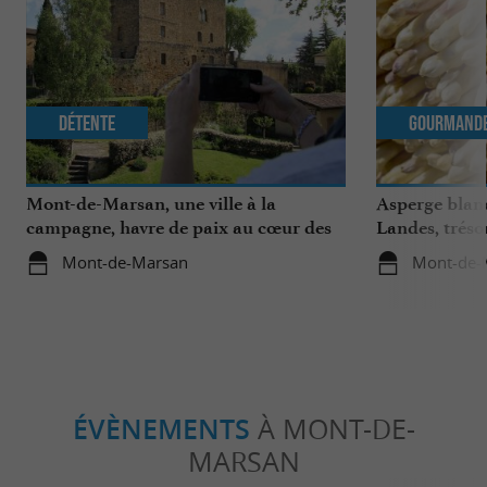
Détente
Gourmand
Mont-de-Marsan, une ville à la
Asperge blanc
campagne, havre de paix au cœur des
Landes, tréso
Landes
région
Mont-de-Marsan
Mont-de-
ÉVÈNEMENTS
À MONT-DE-
MARSAN