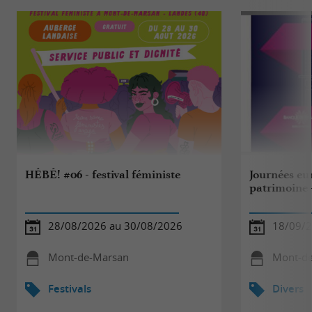
HÉBÉ! #06 - festival féministe
Journées eu
patrimoine 
28/08/2026 au 30/08/2026
18/09/
Mont-de-Marsan
Mont-d
Festivals
Divers