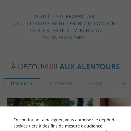
VOUS ÊTES LE PROPRIÉTAIRE
DE CET ÉTABLISSEMENT ? PRENEZ LE CONTRÔLE
DE VOTRE FICHE ET MODIFIEZ LA
SELON VOS DÉSIRS...
À DÉCOUVRIR
AUX ALENTOURS
Découvrir
S'informer
Se loger
Se r
En continuant à naviguer, vous autorisez le dépôt de
cookies tiers à des fins de
mesure d'audience
.