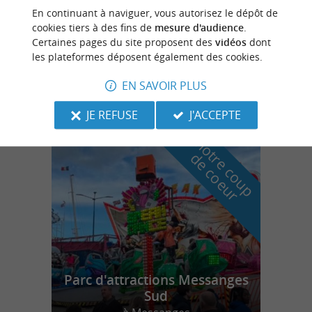
Mézos
En continuant à naviguer, vous autorisez le dépôt de
cookies tiers à des fins de
mesure d'audience
.
Certaines pages du site proposent des
vidéos
dont
les plateformes déposent également des cookies.
La Table Des Pins
EN SAVOIR PLUS
JE REFUSE
J'ACCEPTE
n
o
t
e
c
o
u
p
e
c
o
e
u
r
d
r
Parc d'attractions Messanges
Sud