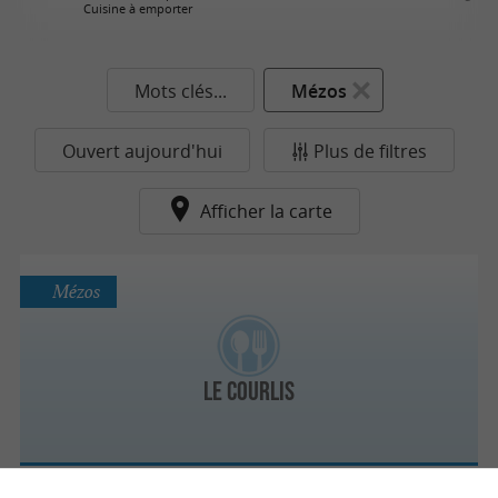
Cuisine à emporter
Mots clés...
Mézos
Ouvert aujourd'hui
Plus de filtres
Afficher la carte
Mézos
Le Courlis