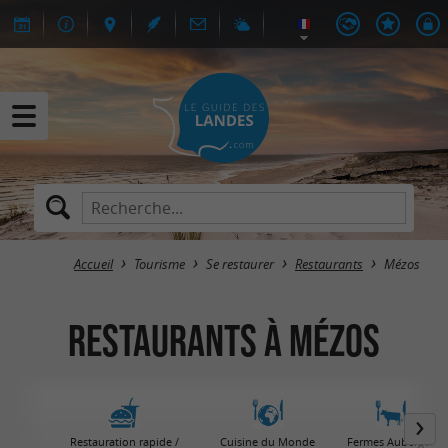
Accueil
Tourisme
Se restaurer
Restaurants
Mézos
Restaurants à Mézos
Restauration rapide /
Cuisine du Monde
Fermes Auberges