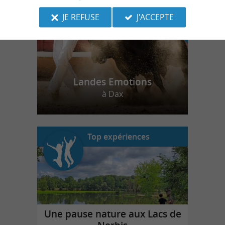
JE REFUSE
J'ACCEPTE
Landes Emotions
à Dax
Top expériences
Une pause nature aux Lacs de