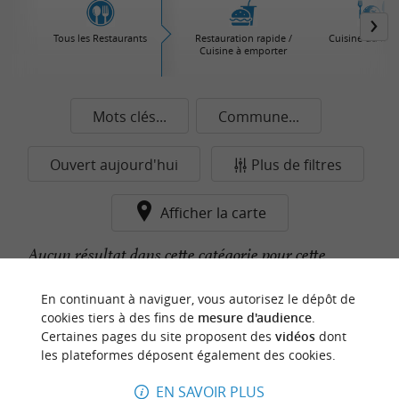
Tous les Restaurants
Restauration rapide /
Cuisine du Mo
Cuisine à emporter
Mots clés...
Commune...
Ouvert aujourd'hui
Plus de filtres
Afficher la carte
Aucun résultat dans cette catégorie pour cette
commune pour le moment...
En continuant à naviguer, vous autorisez le dépôt de
cookies tiers à des fins de
mesure d'audience
.
Certaines pages du site proposent des
vidéos
dont
n
o
t
e
c
o
u
p
e
c
o
e
u
les plateformes déposent également des cookies.
r
d
r
EN SAVOIR PLUS