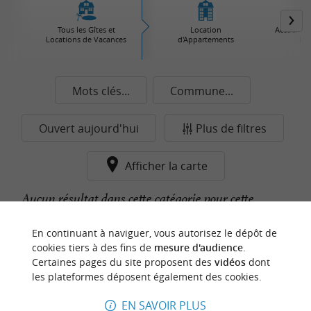
Tous les Gîtes et
Location
Accueil à 
Locations de Vacances
d'Appartements
les
Mots clés...
Commune...
Ouvert aujourd'hui
Plus de filtres
Afficher la carte
Aucun résultat dans cette catégorie pour cette
commune pour le moment...
En continuant à naviguer, vous autorisez le dépôt de
cookies tiers à des fins de
mesure d'audience
.
Certaines pages du site proposent des
vidéos
dont
n
o
t
e
c
o
u
p
e
c
o
e
u
les plateformes déposent également des cookies.
r
d
r
EN SAVOIR PLUS