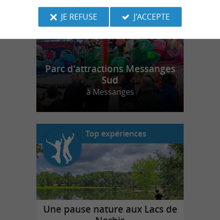
JE REFUSE
J'ACCEPTE
Parc d'attractions Messanges
Sud
à Messanges
Top expériences
Une pause nature aux Lacs de