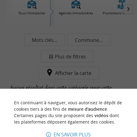
Tous l'immobilier
Agences Immobilières
Promoteurs Immobili
Mots clés...
Commune...
Plus de filtres
Afficher la carte
Aucun résultat dans cette catégorie pour cette
commune pour le moment...
En continuant à naviguer, vous autorisez le dépôt de
cookies tiers à des fins de
mesure d'audience
.
Certaines pages du site proposent des
vidéos
dont
n
o
t
e
c
o
u
p
e
c
o
e
u
les plateformes déposent également des cookies.
r
d
r
EN SAVOIR PLUS