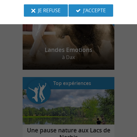
JE REFUSE
J'ACCEPTE
Landes Emotions
à Dax
Top expériences
Une pause nature aux Lacs de