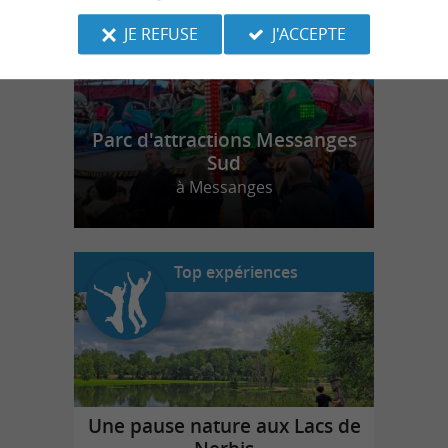
JE REFUSE
J'ACCEPTE
Parc d'attractions Messanges
Sud
à Messanges
Top expériences
Une pause nature aux Lacs de