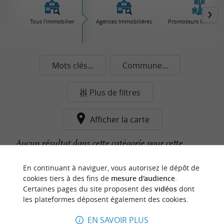
Tous l'immobilier
Agences Immobilières
Promoteurs Immobili
Mots clés...
Commune...
Plus de filtres
Afficher la carte
Aucun résultat dans cette catégorie pour cette
commune pour le moment...
En continuant à naviguer, vous autorisez le dépôt de
cookies tiers à des fins de
mesure d'audience
.
Certaines pages du site proposent des
vidéos
dont
n
o
t
e
c
o
u
p
e
c
o
e
u
les plateformes déposent également des cookies.
r
d
r
EN SAVOIR PLUS