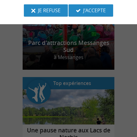
JE REFUSE
J'ACCEPTE
Parc d'attractions Messanges
Sud
à Messanges
Top expériences
Une pause nature aux Lacs de