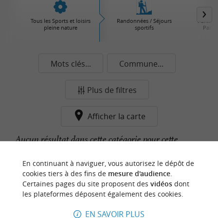
Tous les Sports et loisirs
Randonnées / Séjours
Parcs d'
pleine nature
sportifs
Parcs 
Mots clés...
Commune...
Plus de filtres
Afficher la carte
Aucun résultat dans cette catégorie pour cette
commune pour le moment...
En continuant à naviguer, vous autorisez le dépôt de
cookies tiers à des fins de
mesure d'audience
.
Certaines pages du site proposent des
vidéos
dont
n
o
t
e
c
o
u
p
e
c
o
e
u
les plateformes déposent également des cookies.
r
d
r
EN SAVOIR PLUS