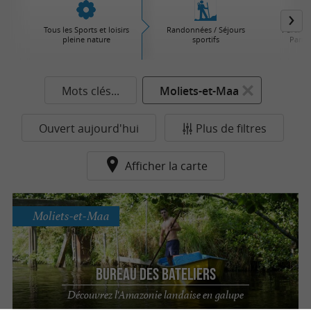
Tous les Sports et loisirs
Randonnées / Séjours
Parcs d'
pleine nature
sportifs
Parcs 
Mots clés...
Moliets-et-Maa
Ouvert aujourd'hui
Plus de filtres
Afficher la carte
Moliets-et-Maa
Bureau des Bateliers
Découvrez l'Amazonie landaise en galupe