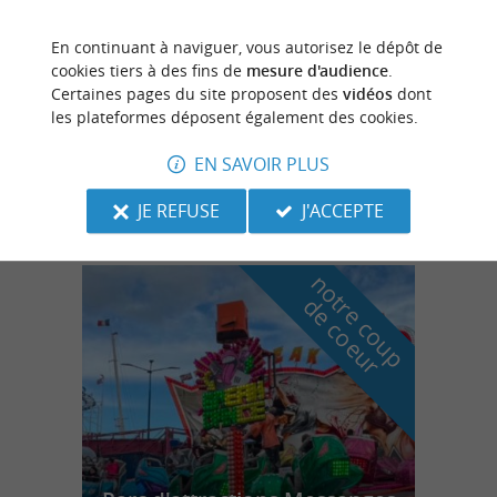
En continuant à naviguer, vous autorisez le dépôt de
Moliets-et-Maa
cookies tiers à des fins de
mesure d'audience
.
Certaines pages du site proposent des
vidéos
dont
les plateformes déposent également des cookies.
EN SAVOIR PLUS
Esk8westside
JE REFUSE
J'ACCEPTE
n
o
t
e
c
o
u
p
e
c
o
e
u
r
d
r