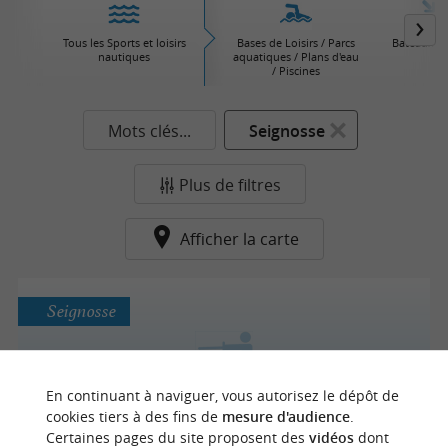
Tous les Sports et loisirs
Bases de Loisirs / Parcs
Bateaux / V
nautiques
aquatiques / Plans d'eau
/ Piscines
Mots clés...
Seignosse
Plus de filtres
Afficher la carte
Seignosse
En continuant à naviguer, vous autorisez le dépôt de
SUD LANDES KITE
cookies tiers à des fins de
mesure d'audience
.
Certaines pages du site proposent des
vidéos
dont