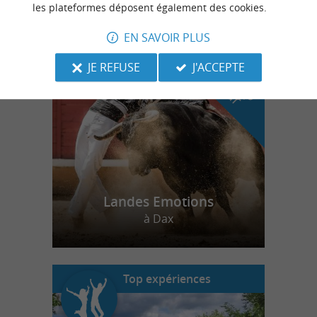
les plateformes déposent également des cookies.
EN SAVOIR PLUS
n
o
t
e
c
o
u
p
e
c
o
e
u
r
d
r
JE REFUSE
J'ACCEPTE
Landes Emotions
à Dax
Top expériences