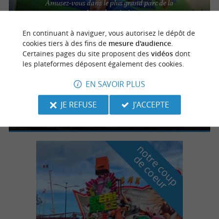
Amusez-vous dans le plus grand parc de la
côte sud aquitaine
En continuant à naviguer, vous autorisez le dépôt de
cookies tiers à des fins de
mesure d'audience
.
Certaines pages du site proposent des
vidéos
dont
Seignosse
les plateformes déposent également des cookies.
EN SAVOIR PLUS
Atlantic Jump
Waterjump et parcours aquatiques à
JE REFUSE
J'ACCEPTE
Seignosse
n
o
t
e
c
o
u
p
e
c
o
e
u
r
d
r