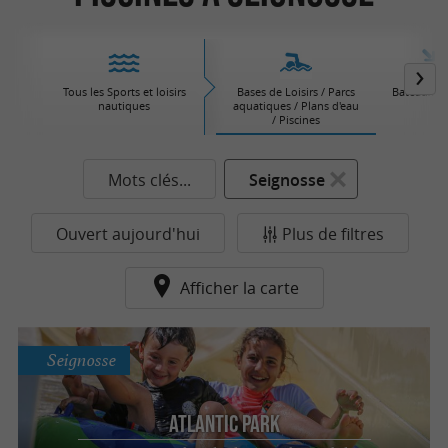
Tous les Sports et loisirs
Bases de Loisirs / Parcs
Bateaux / V
nautiques
aquatiques / Plans d'eau
/ Piscines
Mots clés...
Seignosse
Ouvert aujourd'hui
Plus de filtres
Afficher la carte
Seignosse
Atlantic Park