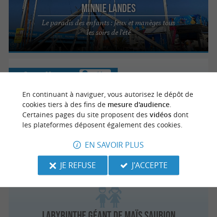
Minnie Landes
Le paradis des enfants : Jeux et manèges tous
les soirs de l'été
Soort-Hossegor
2.6 km
En continuant à naviguer, vous autorisez le dépôt de
cookies tiers à des fins de
mesure d'audience
.
Certaines pages du site proposent des
vidéos
dont
Motricité Libre
les plateformes déposent également des cookies.
EN SAVOIR PLUS
JE REFUSE
J'ACCEPTE
Saubion
5 km
Labyrinthe Géant de Maïs Saubion