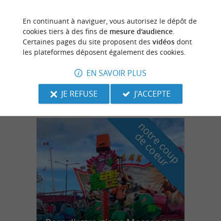
En continuant à naviguer, vous autorisez le dépôt de
Tosse
cookies tiers à des fins de
mesure d'audience
.
Certaines pages du site proposent des
vidéos
dont
les plateformes déposent également des cookies.
EN SAVOIR PLUS
Davy Parachutisme
JE REFUSE
J'ACCEPTE
n
o
t
e
c
o
u
p
e
c
o
e
u
r
d
r