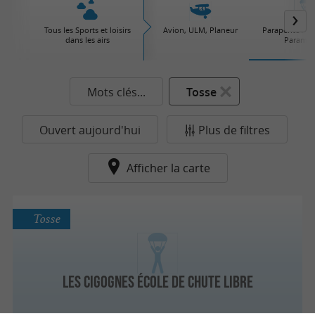
Tous les Sports et loisirs
Avion, ULM, Planeur
Parapente / Pa
dans les airs
Paramot
Mots clés...
Tosse
Ouvert aujourd'hui
Plus de filtres
Afficher la carte
Tosse
Les Cigognes École De Chute Libre