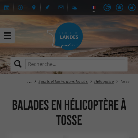
Sports et loisirs dans les airs
Hélicoptère
Tosse
Balades en Hélicoptère à
Tosse