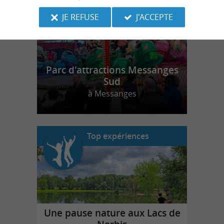
JE REFUSE
J'ACCEPTE
Parc d'attractions Messanges
Sud
à Messanges
Top expériences
Une pause nature aux Lacs de