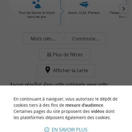
Tous les Sports et loisirs
Avion, ULM, Planeur
Parapente / Pa
dans les airs
Paramot
Mots clés...
Commune...
Plus de filtres
Afficher la carte
Aucun résultat dans cette catégorie pour cette
commune pour le moment...
En continuant à naviguer, vous autorisez le dépôt de
cookies tiers à des fins de
mesure d'audience
.
Certaines pages du site proposent des
vidéos
dont
n
o
t
e
c
o
u
p
e
c
o
e
u
les plateformes déposent également des cookies.
r
d
r
EN SAVOIR PLUS