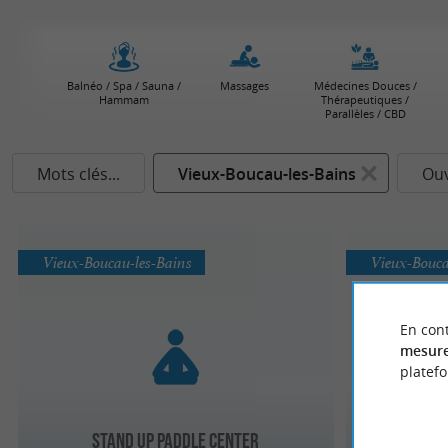
Balnéo / Spa / Sauna /
Massages
Médecines Douces /
Hammam
Thérapeutiques /
Parallèles / CBD
Mots clés...
Vieux-Boucau-les-Bains
Ouv
Vieux-Boucau-les-Bains
Vieux-Bouca
En cont
mesure
platef
Stand Up Paddle Center
Médecin