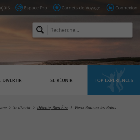
Espace Pro
Carnets de Voyage
Connexion
E DIVERTIR
SE RÉUNIR
TOP EXPÉRIENCES
Masquer la carte
isme
Se divertir
Détente, Bien Être
Vieux-Boucau-les-Bains