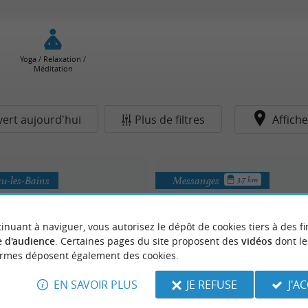
Yoga / Relaxation /
Méditation
ert aujourd'hui
Plus de filtres
Affiche
u-les-Bains
Messanges
3.7 km
inuant à naviguer, vous autorisez le dépôt de cookies tiers à des fi
 d'audience
. Certaines pages du site proposent des
vidéos
dont le
ormes déposent également des cookies.
EN SAVOIR PLUS
JE REFUSE
J'A
Belhara Berde
Obaïa
es Douces / Thérapeutiques