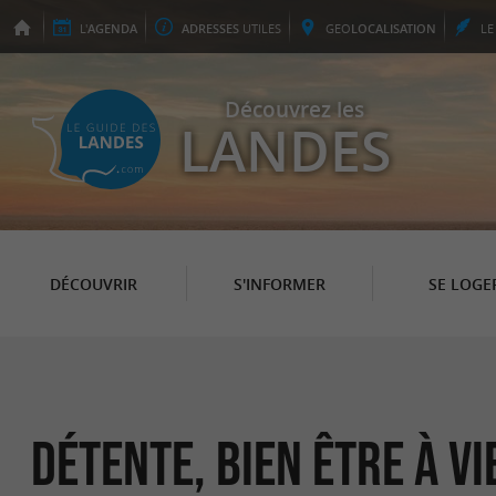
L'
AGENDA
ADRESSES
UTILES
GEO
LOCALISATION
L
Découvrez les
LANDES
DÉCOUVRIR
S'INFORMER
SE LOGE
Détente, Bien Être à V