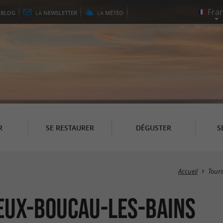
E
BLOG
LA
NEWSLETTER
LA
MÉTÉO
R
SE RESTAURER
DÉGUSTER
S
Accueil
Tour
ieux-Boucau-les-Bains