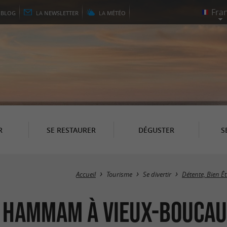
E
BLOG
LA
NEWSLETTER
LA
MÉTÉO
R
SE RESTAURER
DÉGUSTER
S
Accueil
Tourisme
Se divertir
Détente, Bien Êt
/ Hammam à Vieux-Boucau