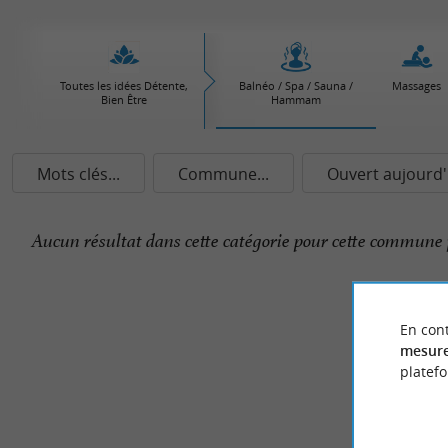
Toutes les idées Détente,
Balnéo / Spa / Sauna /
Massages
Bien Être
Hammam
Mots clés...
Commune...
Ouvert aujourd'
Aucun résultat dans cette catégorie pour cette commune 
En cont
mesure
platef