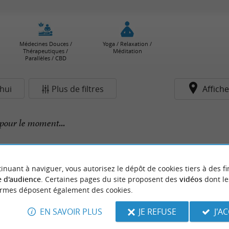
Médecines Douces /
Yoga / Relaxation /
Thérapeutiques /
Méditation
Parallèles / CBD
hui
Plus de filtres
Affiche
pour le moment...
inuant à naviguer, vous autorisez le dépôt de cookies tiers à des fi
 d'audience
. Certaines pages du site proposent des
vidéos
dont le
ormes déposent également des cookies.
EN SAVOIR PLUS
JE REFUSE
J'A