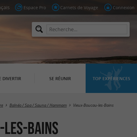
Espace Pro
Carnets de Voyage
Connexion
E DIVERTIR
SE RÉUNIR
TOP EXPÉRIENCES
Masquer la carte
re
Balnéo / Spa / Sauna / Hammam
Vieux-Boucau-les-Bains
-les-Bains