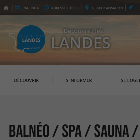
L'
AGENDA
ADRESSES
UTILES
GEO
LOCALISATION
L
Découvrez les
LANDES
DÉCOUVRIR
S'INFORMER
SE LOGE
Balnéo / Spa / Sauna 