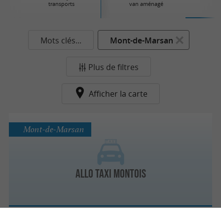
transports
van aménagé
Mots clés...
Mont-de-Marsan
Plus de filtres
Afficher la carte
Mont-de-Marsan
Allo Taxi Montois