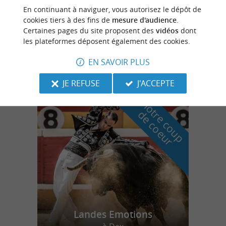
Mont-de-Marsan
En continuant à naviguer, vous autorisez le dépôt de
cookies tiers à des fins de
mesure d'audience
.
Certaines pages du site proposent des
vidéos
dont
les plateformes déposent également des cookies.
Retourne Yann
EN SAVOIR PLUS
JE REFUSE
J'ACCEPTE
n
o
t
e
c
o
u
p
e
c
o
e
u
r
d
r
Landes Emotions