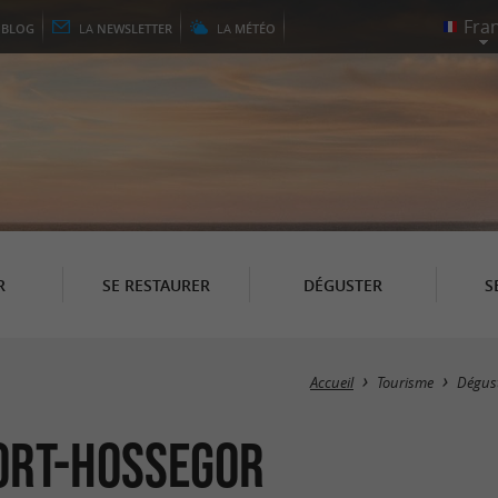
E
BLOG
LA
NEWSLETTER
LA
MÉTÉO
R
SE RESTAURER
DÉGUSTER
S
Accueil
Tourisme
Dégus
oort-Hossegor