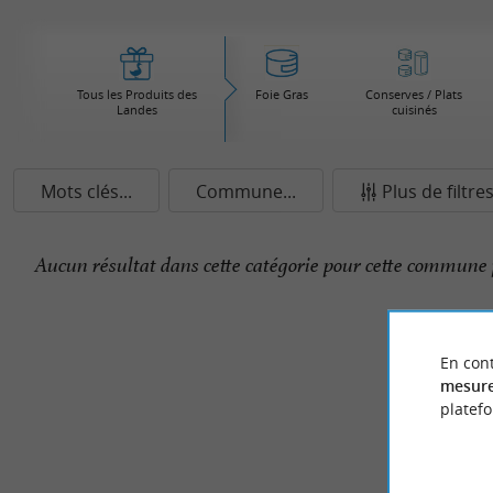
Tous les Produits des
Foie Gras
Conserves / Plats
Landes
cuisinés
Mots clés...
Commune...
Plus de filtre
Aucun résultat dans cette catégorie pour cette commune 
En cont
mesure
platef