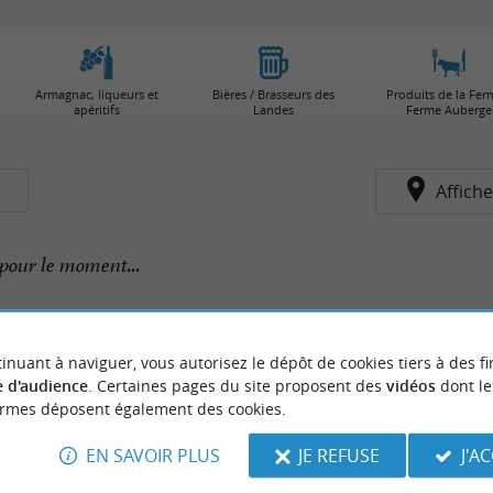
Armagnac, liqueurs et
Bières / Brasseurs des
Produits de la Fer
apéritifs
Landes
Ferme Auberge
s
Affiche
pour le moment...
inuant à naviguer, vous autorisez le dépôt de cookies tiers à des fi
 d'audience
. Certaines pages du site proposent des
vidéos
dont le
ormes déposent également des cookies.
EN SAVOIR PLUS
JE REFUSE
J'A