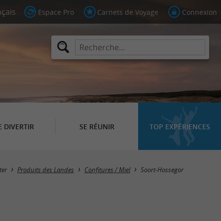
Espace Pro
Carnets de Voyage
Connexion
E DIVERTIR
SE RÉUNIR
TOP EXPÉRIENCES
Masquer la carte
ter
Produits des Landes
Confitures / Miel
Soort-Hossegor