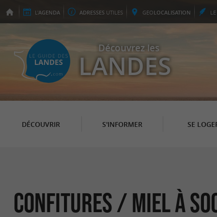
L'
AGENDA
ADRESSES
UTILES
GEO
LOCALISATION
L
Découvrez les
LANDES
DÉCOUVRIR
S'INFORMER
SE LOGE
Confitures / Miel à S