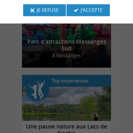
JE REFUSE
J'ACCEPTE
Parc d'attractions Messanges
Sud
à Messanges
Top expériences
Une pause nature aux Lacs de