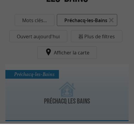
Mots clés...
Préchacq-les-Bains
Ouvert aujourd'hui
Plus de filtres
Afficher la carte
Préchacq-les-Bains
Préchacq Les Bains