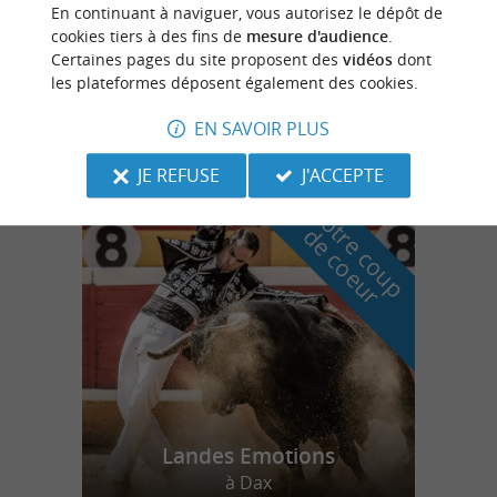
Préchacq-les-Bains
En continuant à naviguer, vous autorisez le dépôt de
cookies tiers à des fins de
mesure d'audience
.
Certaines pages du site proposent des
vidéos
dont
les plateformes déposent également des cookies.
Thermes de Préchacq-les-Bains
Prendre soin de soi à Préchacq-les-Bains
EN SAVOIR PLUS
JE REFUSE
J'ACCEPTE
n
o
t
e
c
o
u
p
e
c
o
e
u
r
d
r
Landes Emotions
à Dax