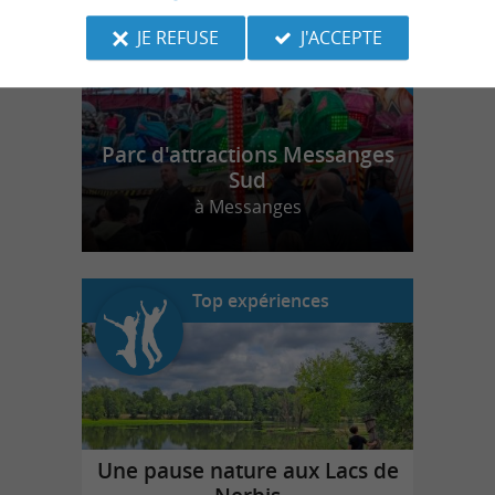
JE REFUSE
J'ACCEPTE
Parc d'attractions Messanges
Sud
à Messanges
Top expériences
Une pause nature aux Lacs de