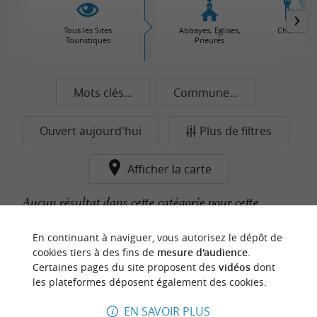
Tous les Sites
Abbayes, Eglises,
Châteaux
Touristiques
Prieurés
Mots clés...
Commune...
Ouvert aujourd'hui
Plus de filtres
Afficher la carte
Aucun résultat dans cette catégorie pour cette
commune pour le moment...
En continuant à naviguer, vous autorisez le dépôt de
cookies tiers à des fins de
mesure d'audience
.
Certaines pages du site proposent des
vidéos
dont
n
o
t
e
c
o
u
p
e
c
o
e
u
les plateformes déposent également des cookies.
r
d
r
EN SAVOIR PLUS