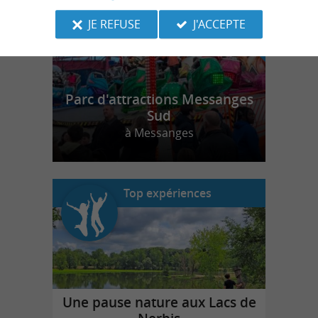
JE REFUSE
J'ACCEPTE
Parc d'attractions Messanges
Sud
à Messanges
Top expériences
Une pause nature aux Lacs de