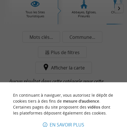
Tous les Sites
Abbayes, Eglises,
Châteaux
Touristiques
Prieurés
Mots clés...
Commune...
Plus de filtres
Afficher la carte
Aucun résultat dans cette catégorie pour cette
commune pour le moment...
En continuant à naviguer, vous autorisez le dépôt de
cookies tiers à des fins de
mesure d'audience
.
Certaines pages du site proposent des
vidéos
dont
n
o
t
e
c
o
u
p
e
c
o
e
u
les plateformes déposent également des cookies.
r
d
r
EN SAVOIR PLUS