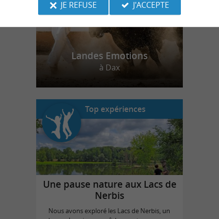
JE REFUSE
J'ACCEPTE
Landes Emotions
à Dax
Top expériences
Une pause nature aux Lacs de
Nerbis
Nous avons exploré les Lacs de Nerbis, un