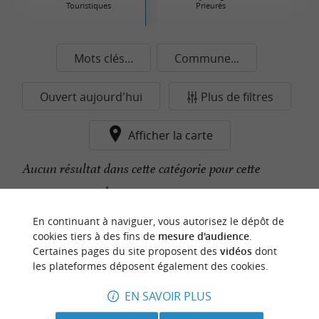
Touristiques
Prieurés
Mots clés...
Commune...
Ouvert aujourd'hui
Plus de filtres
Afficher la carte
Aucun résultat dans cette catégorie pour cette
commune pour le moment...
En continuant à naviguer, vous autorisez le dépôt de
cookies tiers à des fins de
mesure d'audience
.
n
o
t
e
c
o
u
p
e
c
o
e
u
Certaines pages du site proposent des
vidéos
dont
r
d
r
les plateformes déposent également des cookies.
EN SAVOIR PLUS