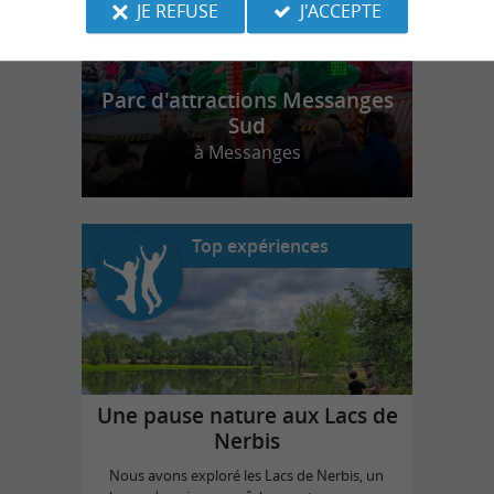
JE REFUSE
J'ACCEPTE
Parc d'attractions Messanges
Sud
à Messanges
Top expériences
Une pause nature aux Lacs de
Nerbis
Nous avons exploré les Lacs de Nerbis, un