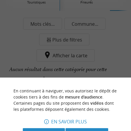
Touristiques
Prieurés
Mots clés...
Commune...
Plus de filtres
Afficher la carte
Aucun résultat dans cette catégorie pour cette
commune pour le moment...
En continuant à naviguer, vous autorisez le dépôt de
cookies tiers à des fins de
mesure d'audience
.
n
o
t
e
c
o
u
p
e
c
o
e
u
Certaines pages du site proposent des
vidéos
dont
r
d
r
les plateformes déposent également des cookies.
EN SAVOIR PLUS