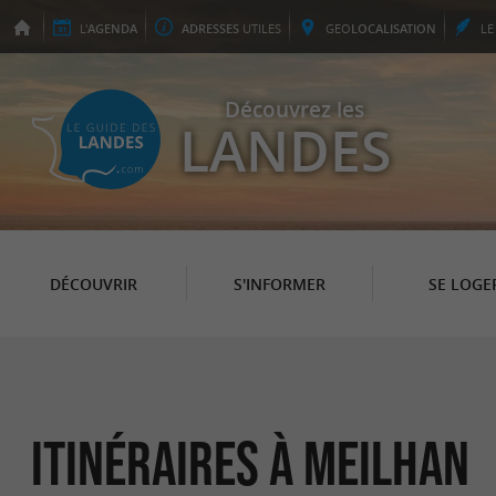
L'
AGENDA
ADRESSES
UTILES
GEO
LOCALISATION
L
Découvrez les
LANDES
DÉCOUVRIR
S'INFORMER
SE LOGE
itinéraires à Meilhan