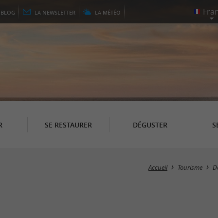
E
BLOG
LA
NEWSLETTER
LA
MÉTÉO
R
SE RESTAURER
DÉGUSTER
S
Accueil
Tourisme
D