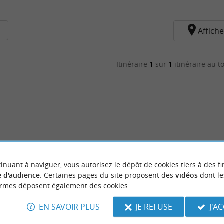
Affiche
Itinéraire
1
sur
1
itinéraire au to
inuant à naviguer, vous autorisez le dépôt de cookies tiers à des fi
 d'audience
. Certaines pages du site proposent des
vidéos
dont le
ormes déposent également des cookies.
EN SAVOIR PLUS
JE REFUSE
J'A