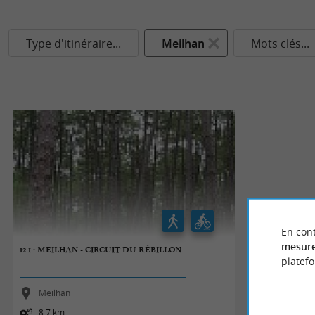
Type d'itinéraire...
Meilhan
Mots clés...
En cont
mesure
12.1 : MEILHAN - CIRCUIT DU RÉBILLON
platef
Meilhan
8,7 km