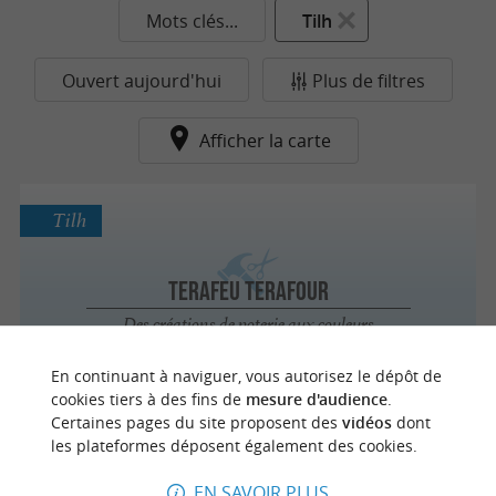
Mots clés...
Tilh
Ouvert aujourd'hui
Plus de filtres
Afficher la carte
Tilh
Terafeu Terafour
Des créations de poterie aux couleurs
éclatantes à Tilh
En continuant à naviguer, vous autorisez le dépôt de
cookies tiers à des fins de
mesure d'audience
.
Certaines pages du site proposent des
vidéos
dont
n
o
t
e
c
o
u
p
e
c
o
e
u
les plateformes déposent également des cookies.
EN SAVOIR PLUS