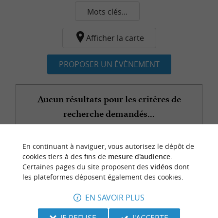
Mots clés...
Afficher la carte
PROPOSER UN ÉVÈNEMENT
Aucun résultats pour les critères de
recherche demandés...
En continuant à naviguer, vous autorisez le dépôt de
n
o
t
e
c
o
u
p
e
c
o
e
u
cookies tiers à des fins de
mesure d'audience
.
r
d
r
Certaines pages du site proposent des
vidéos
dont
les plateformes déposent également des cookies.
EN SAVOIR PLUS
JE REFUSE
J'ACCEPTE