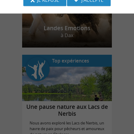
Landes Emotions
à Dax
Top expériences
Une pause nature aux Lacs de
Nerbis
Nous avons exploré les Lacs de Nerbis, un
havre de paix pour pêcheurs et amoureux