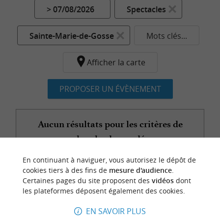
> 07/08/2026
Spectacles
Sainte-Marie-de-Gosse
Mots clés...
Afficher la carte
PROPOSER UN ÉVÈNEMENT
Aucun résultats pour les critères de
recherche demandés...
En continuant à naviguer, vous autorisez le dépôt de
cookies tiers à des fins de
mesure d'audience
.
Certaines pages du site proposent des
vidéos
dont
n
o
t
e
c
o
u
p
e
c
o
e
u
les plateformes déposent également des cookies.
r
d
r
EN SAVOIR PLUS