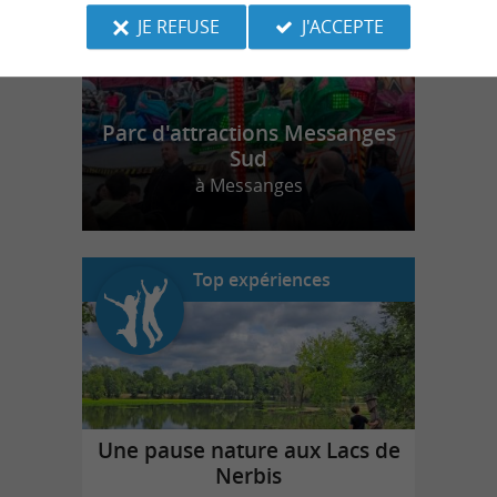
JE REFUSE
J'ACCEPTE
Parc d'attractions Messanges
Sud
à Messanges
Top expériences
Une pause nature aux Lacs de
Nerbis