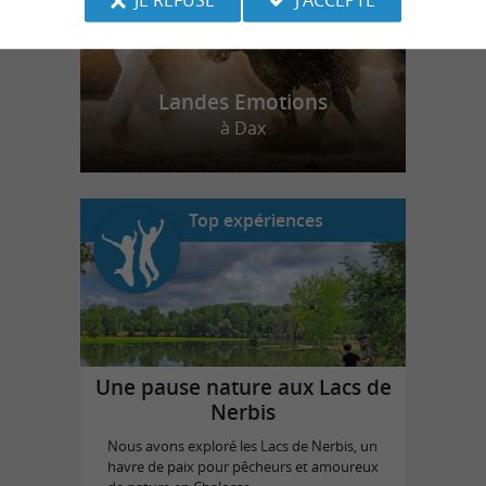
Landes Emotions
à Dax
Top expériences
Une pause nature aux Lacs de
Nerbis
Nous avons exploré les Lacs de Nerbis, un
havre de paix pour pêcheurs et amoureux