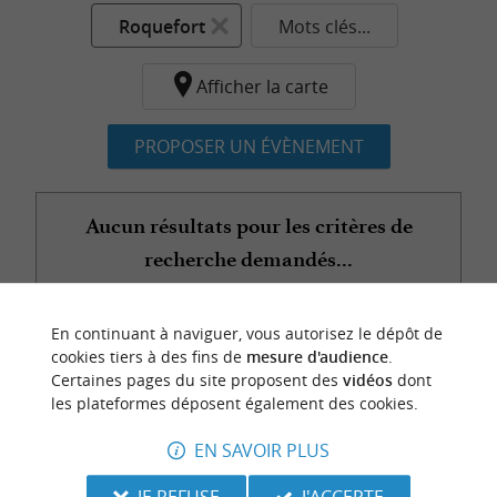
Roquefort
Mots clés...
Afficher la carte
PROPOSER UN ÉVÈNEMENT
Aucun résultats pour les critères de
recherche demandés...
En continuant à naviguer, vous autorisez le dépôt de
n
o
t
e
c
o
u
p
e
c
o
e
u
cookies tiers à des fins de
mesure d'audience
.
r
d
r
Certaines pages du site proposent des
vidéos
dont
les plateformes déposent également des cookies.
EN SAVOIR PLUS
JE REFUSE
J'ACCEPTE