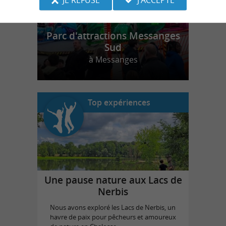
Parc d'attractions Messanges
Sud
à Messanges
Top expériences
Une pause nature aux Lacs de
Nerbis
Nous avons exploré les Lacs de Nerbis, un
havre de paix pour pêcheurs et amoureux