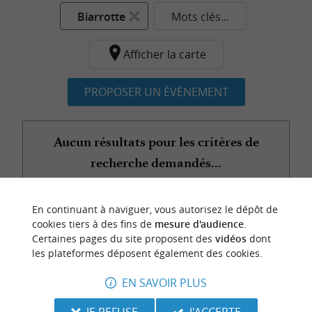
Biarrotte
Mots clés...
Afficher la carte
PROPOSER UN ÉVÈNEMENT
Aucun résultats pour les critères de
recherche demandés...
En continuant à naviguer, vous autorisez le dépôt de
n
o
t
e
c
o
u
p
e
c
o
e
u
cookies tiers à des fins de
mesure d'audience
.
r
d
r
Certaines pages du site proposent des
vidéos
dont
les plateformes déposent également des cookies.
EN SAVOIR PLUS
JE REFUSE
J'ACCEPTE