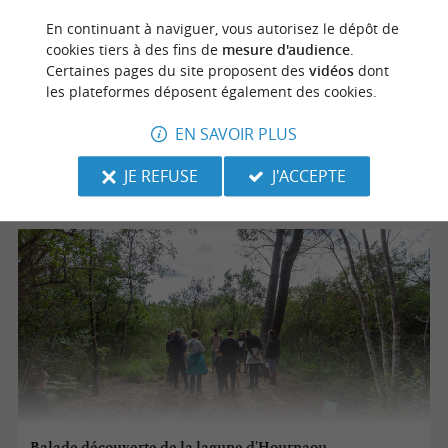
Baptème de plongée
En continuant à naviguer, vous autorisez le dépôt de
cookies tiers à des fins de
mesure d'audience
.
Certaines pages du site proposent des
vidéos
dont
les plateformes déposent également des cookies.
15/08/2026
EN SAVOIR PLUS
Biscarrosse
JE REFUSE
J'ACCEPTE
Sorties natures
Balade découverte de la lagune d'Hournaou