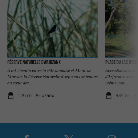
Réserve Naturelle d’Arjuzanx
Plage du Lac d’Ar
À mi-chemin entre la côte landaise et Mont-de-
Accessible avec un 
Marsan, la Réserve Naturelle d’Arjuzanx se trouve
d’Arjuzanx se trou
au cœur des ...
même nom ...
126 m - Arjuzanx
984 m - A