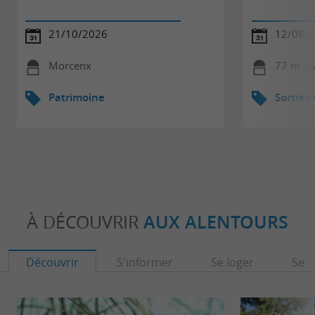
21/10/2026
12/08/
Morcenx
77 m - 
Patrimoine
Sorties
À DÉCOUVRIR
AUX ALENTOURS
Découvrir
S'informer
Se loger
Se r