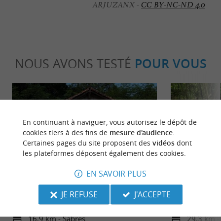
ARJUZANX -
CC BY-NC-ND 4.0
NOUS AVONS TESTÉ
POUR VOUS
En continuant à naviguer, vous autorisez le dépôt de
cookies tiers à des fins de
mesure d'audience
.
Certaines pages du site proposent des
vidéos
dont
les plateformes déposent également des cookies.
Familiale
Détente
EN SAVOIR PLUS
L'écomusée de Marquèze
Préchacq-les-
JE REFUSE
J'ACCEPTE
trou de Mad
16,9 km - Sabres
29,3 km -