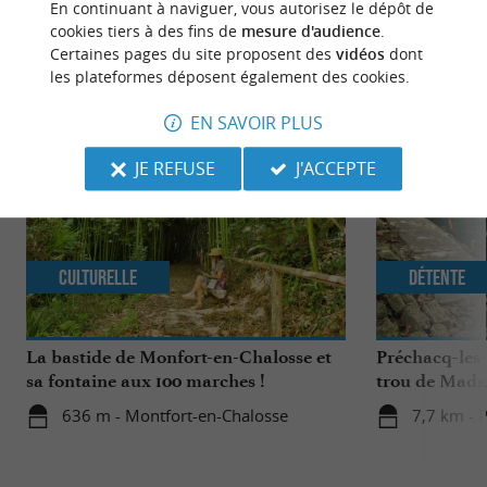
En continuant à naviguer, vous autorisez le dépôt de
cookies tiers à des fins de
mesure d'audience
.
Certaines pages du site proposent des
vidéos
dont
NOUS AVONS TESTÉ
POUR VOUS
les plateformes déposent également des cookies.
EN SAVOIR PLUS
JE REFUSE
J'ACCEPTE
Culturelle
Détente
La bastide de Monfort-en-Chalosse et
Préchacq-les-
sa fontaine aux 100 marches !
trou de Mad
636 m - Montfort-en-Chalosse
7,7 km - 