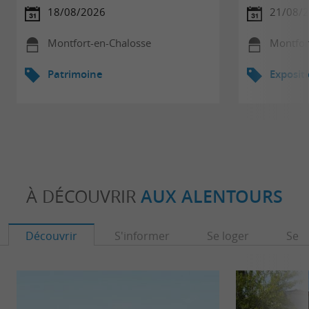
18/08/2026
21/08/
Montfort-en-Chalosse
Montfor
Patrimoine
Exposit
À DÉCOUVRIR
AUX ALENTOURS
Découvrir
S'informer
Se loger
Se r