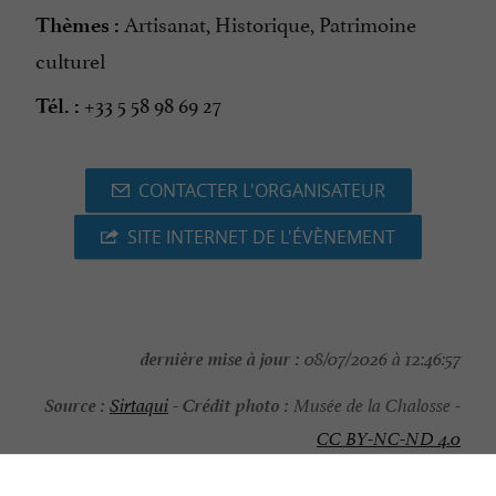
Artisanat, Historique, Patrimoine
Thèmes :
culturel
+33 5 58 98 69 27
Tél. :
CONTACTER L'ORGANISATEUR
SITE INTERNET DE L'ÉVÈNEMENT
dernière mise à jour :
08/07/2026 à 12:46:57
Source :
Crédit photo :
Sirtaqui
-
Musée de la Chalosse -
CC BY-NC-ND 4.0