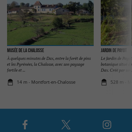
Musée de la Chalosse
Jardin de Payot
À quelques minutes de Dax, entre la forêt de pins
Le Jardin de Payo
et les Pyrénées, la Chalosse, avec son paysage
botanique situé da
fertile et ...
Dax. Créé par un .
14 m - Montfort-en-Chalosse
528 m - M