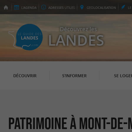
L'
AGENDA
ADRESSES
UTILES
GEO
LOCALISATION
L
Découvrez les
LANDES
DÉCOUVRIR
S'INFORMER
SE LOGE
Patrimoine à Mont-de