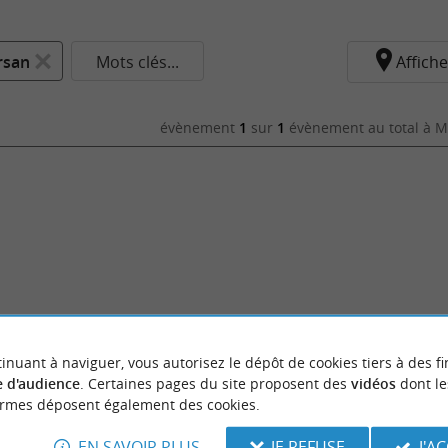
rsan
Mots clés...
Affiche
évènement
1
sur
1
évènement au total
à M
inuant à naviguer, vous autorisez le dépôt de cookies tiers à des fi
 d'audience
. Certaines pages du site proposent des
vidéos
dont le
ormes déposent également des cookies.
EN SAVOIR PLUS
JE REFUSE
J'A