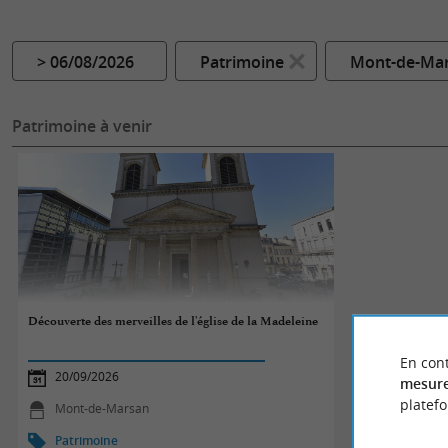
> 06/08/2026
Patrimoine
Mont-de-Ma
Patrimoine à venir
Découverte des merveilles de l'église de la Madeleine
En cont
20/09/2026
mesure
platef
Mont-de-Marsan
Patrimoine