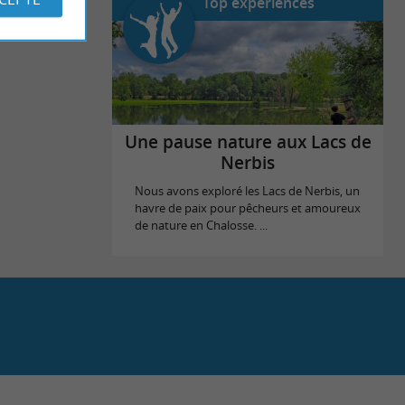
Top expériences
Une pause nature aux Lacs de
Nerbis
Nous avons exploré les Lacs de Nerbis, un
havre de paix pour pêcheurs et amoureux
de nature en Chalosse. ...