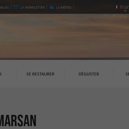
E
BLOG
LA
NEWSLETTER
LA
MÉTÉO
R
SE RESTAURER
DÉGUSTER
S
-Marsan