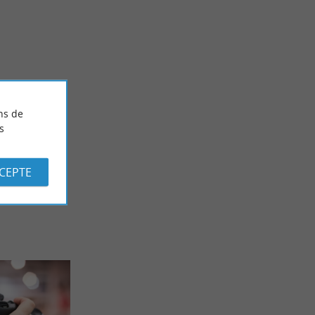
Détente
Landes
Les meilleures stations balnéaires landaises
ns de
5,5 km - Soort-Hossegor
s
CCEPTE