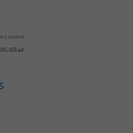
6 à 10:58:06
-NC-ND 4.0
S