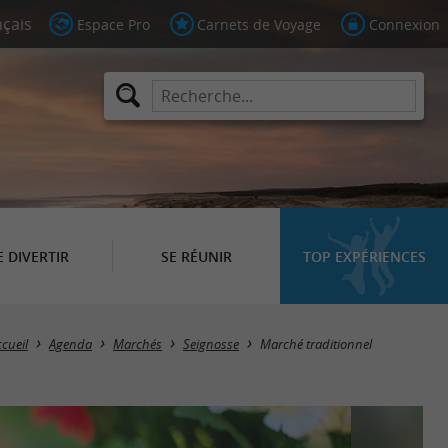
Espace Pro
Carnets de Voyage
Connexion
E DIVERTIR
SE RÉUNIR
TOP EXPÉRIENCES
ccueil
Agenda
Marchés
Seignosse
Marché traditionnel