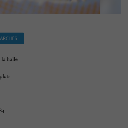
ARCHÉS
la halle
plats
84