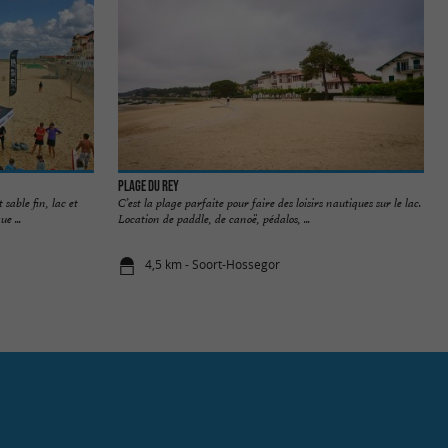
Plage du Rey
sable fin, lac et
C’est la plage parfaite pour faire des loisirs nautiques sur le lac.
e ...
Location de paddle, de canoë, pédalos, ...
4,5 km - Soort-Hossegor