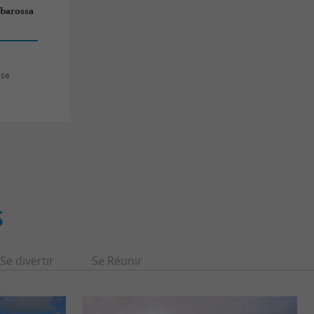
rbarossa
sse
S
Se divertir
Se Réunir