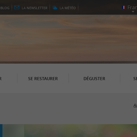
E
BLOG
LA
NEWSLETTER
LA
MÉTÉO
R
SE RESTAURER
DÉGUSTER
S
A