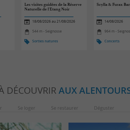
Les visites guidées de la Réserve
Scylla & Furax Ba
Naturelle de l'Etang Noir
18/08/2026 au 21/08/2026
14/08/2026
544 m - Seignosse
964 m - Seigno
Sorties natures
Concerts
À DÉCOUVRIR
AUX ALENTOUR
r
Se loger
Se restaurer
Déguster