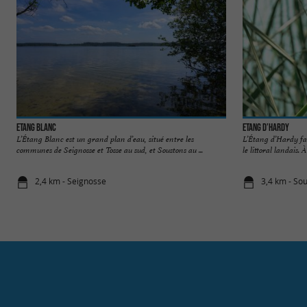
Etang Blanc
Etang d’Hardy
L’Étang Blanc est un grand plan d’eau, situé entre les
L’Étang d’Hardy fai
communes de Seignosse et Tosse au sud, et Soustons au ...
le littoral landais. À
2,4 km - Seignosse
3,4 km - So