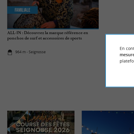
Familiale
Familiale
ALL-IN : Découvrez la marque référence en
Balade à la Rés
ponchos de surf et accessoires de sports
nautiques !
En cont
964 m - Seignosse
964 m - Sei
mesure
platef