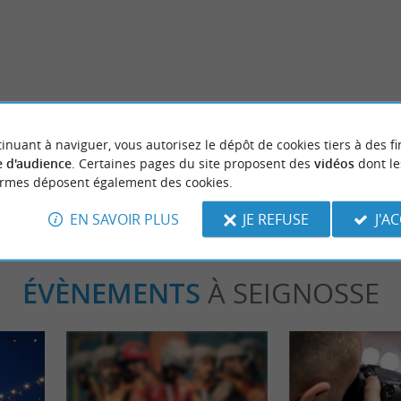
Incontournable
erve Naturelle de l’Etang noir
Les plus beaux spots photos des 
inuant à naviguer, vous autorisez le dépôt de cookies tiers à des fi
gnosse
5,5 km - Soort-Hossegor
 d'audience
. Certaines pages du site proposent des
vidéos
dont le
ormes déposent également des cookies.
EN SAVOIR PLUS
JE REFUSE
J'A
ÉVÈNEMENTS
À SEIGNOSSE